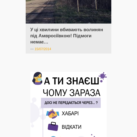
У ці хвилини вбивають волинян
під Амвросіївкою! Підмоги
немає…
—
15/07/2014