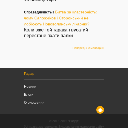
...
Битва за кластерність:
Справедливість
в
чому Сапожніков і Сторонський не
лобіюють Нововолинську лікарню?
Коли вже той таракан вусатий
перестане пхати палки
...
Попередні коментарі »
Радар
Новини
Блоги
Оголошення
© 2012-2016 “Радар”
Усі права застережено. Використання матеріалів сайту