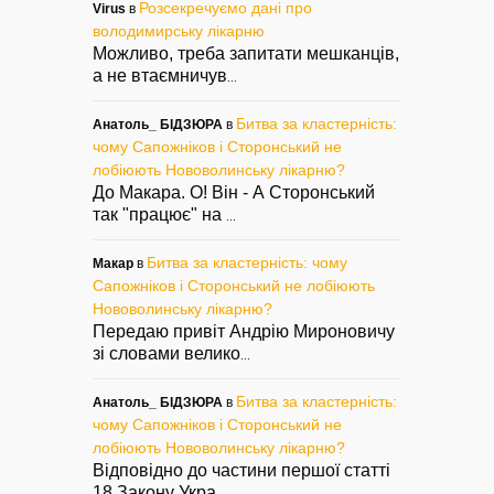
Розсекречуємо дані про
Virus
в
володимирську лікарню
Можливо, треба запитати мешканців,
а не втаємничув
...
Битва за кластерність:
Анатоль_ БІДЗЮРА
в
чому Сапожніков і Сторонський не
лобіюють Нововолинську лікарню?
До Макара. О! Він - А Сторонський
так "працює" на
...
Битва за кластерність: чому
Макар
в
Сапожніков і Сторонський не лобіюють
Нововолинську лікарню?
Передаю привіт Андрію Мироновичу
зі словами велико
...
Битва за кластерність:
Анатоль_ БІДЗЮРА
в
чому Сапожніков і Сторонський не
лобіюють Нововолинську лікарню?
Відповідно до частини першої статті
18 Закону Укра