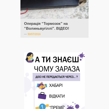
Операція “Тормозок” на
“Волиньвугіллі”. ВІДЕО!
—
30/07/2016