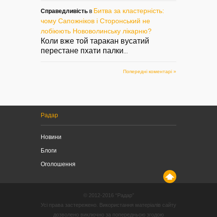
Битва за кластерність:
Справедливість
в
чому Сапожніков і Сторонський не
лобіюють Нововолинську лікарню?
Коли вже той таракан вусатий
перестане пхати палки
...
Попередні коментарі »
Радар
Новини
Блоги
Оголошення
© 2012-2016 “Радар”
Усі права застережено. Використання матеріалів сайту
дозволено виключно за попередньою згодою