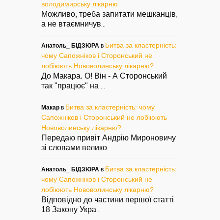
володимирську лікарню
Можливо, треба запитати мешканців,
а не втаємничув
...
Битва за кластерність:
Анатоль_ БІДЗЮРА
в
чому Сапожніков і Сторонський не
лобіюють Нововолинську лікарню?
До Макара. О! Він - А Сторонський
так "працює" на
...
Битва за кластерність: чому
Макар
в
Сапожніков і Сторонський не лобіюють
Нововолинську лікарню?
Передаю привіт Андрію Мироновичу
зі словами велико
...
Битва за кластерність:
Анатоль_ БІДЗЮРА
в
чому Сапожніков і Сторонський не
лобіюють Нововолинську лікарню?
Відповідно до частини першої статті
18 Закону Укра
...