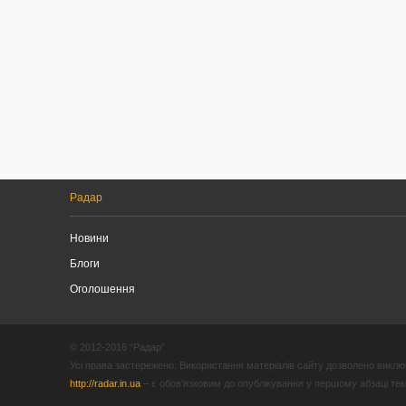
Радар
Новини
Блоги
Оголошення
© 2012-2016 “Радар”
Усі права застережено. Використання матеріалів сайту дозволено виключ
http://radar.in.ua
– є обов’язковим до опублікування у першому абзаці текст