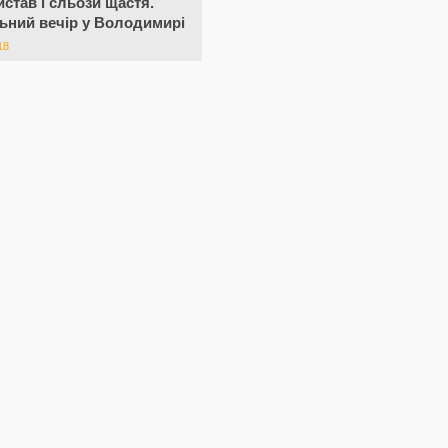
истав і сльози щастя.
ьний вечір у Володимирі
18