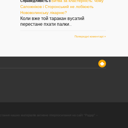
Битва за кластерність: чому
Справедливість
в
Сапожніков і Сторонський не лобіюють
Нововолинську лікарню?
Коли вже той таракан вусатий
перестане пхати палки
...
Попередні коментарі »
стання наших матеріалів активне гіперпосилання на сайт “Радар” –