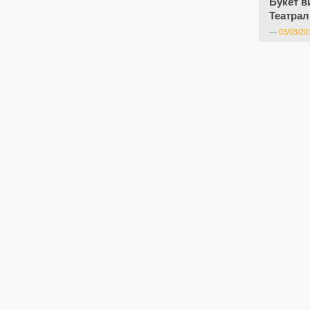
Букет в
Театрал
—
03/03/20