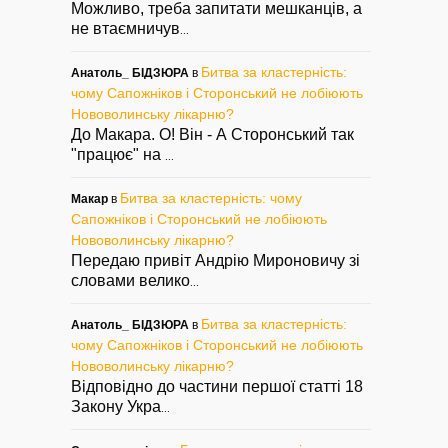
Можливо, треба запитати мешканців, а
не втаємничув
...
Битва за кластерність:
Анатоль_ БІДЗЮРА
в
чому Сапожніков і Сторонський не лобіюють
Нововолинську лікарню?
До Макара. О! Він - А Сторонський так
"працює" на
...
Битва за кластерність: чому
Макар
в
Сапожніков і Сторонський не лобіюють
Нововолинську лікарню?
Передаю привіт Андрію Мироновичу зі
словами велико
...
Битва за кластерність:
Анатоль_ БІДЗЮРА
в
чому Сапожніков і Сторонський не лобіюють
Нововолинську лікарню?
Відповідно до частини першої статті 18
Закону Укра
...