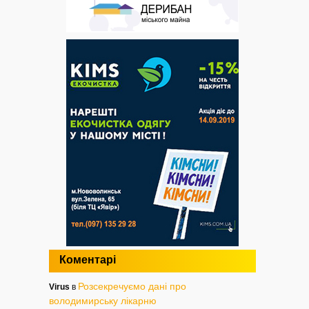
Коментарі
Розсекречуємо дані про
Virus
в
володимирську лікарню