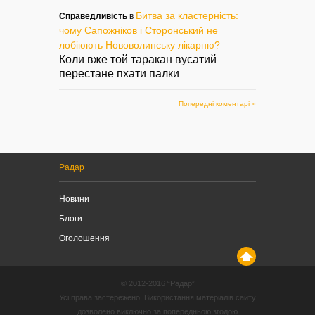
Битва за кластерність:
Справедливість
в
чому Сапожніков і Сторонський не
лобіюють Нововолинську лікарню?
Коли вже той таракан вусатий
перестане пхати палки
...
Попередні коментарі »
Радар
Новини
Блоги
Оголошення
© 2012-2016 “Радар”
Усі права застережено. Використання матеріалів сайту
дозволено виключно за попередньою згодою