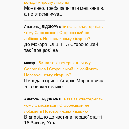
володимирську лікарню
Можливо, треба запитати мешканців,
а не втаємничув
...
Битва за кластерність:
Анатоль_ БІДЗЮРА
в
чому Сапожніков і Сторонський не
лобіюють Нововолинську лікарню?
До Макара. О! Він - А Сторонський
так "працює" на
...
Битва за кластерність: чому
Макар
в
Сапожніков і Сторонський не лобіюють
Нововолинську лікарню?
Передаю привіт Андрію Мироновичу
зі словами велико
...
Битва за кластерність:
Анатоль_ БІДЗЮРА
в
чому Сапожніков і Сторонський не
лобіюють Нововолинську лікарню?
Відповідно до частини першої статті
18 Закону Укра
...