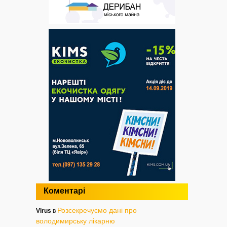
Коментарі
Розсекречуємо дані про
Virus
в
володимирську лікарню