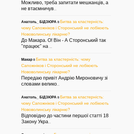
Можливо, треба запитати мешканців, а
не втаємничув
...
Битва за кластерність:
Анатоль_ БІДЗЮРА
в
чому Сапожніков і Сторонський не лобіюють
Нововолинську лікарню?
До Макара. О! Він - А Сторонський так
"працює" на
...
Битва за кластерність: чому
Макар
в
Сапожніков і Сторонський не лобіюють
Нововолинську лікарню?
Передаю привіт Андрію Мироновичу зі
словами велико
...
Битва за кластерність:
Анатоль_ БІДЗЮРА
в
чому Сапожніков і Сторонський не лобіюють
Нововолинську лікарню?
Відповідно до частини першої статті 18
Закону Укра
...