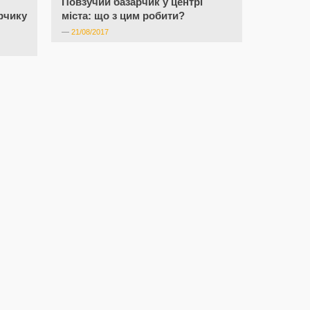
Повзучий базарчик у центрі
рчику
міста: що з цим робити?
—
21/08/2017