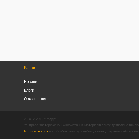
Радар
Новини
Блоги
Оголошення
© 2012-2016 “Радар”
Усі права застережено. Використання матеріалів сайту дозволено виключ
http://radar.in.ua
– є обов’язковим до опублікування у першому абзаці текст