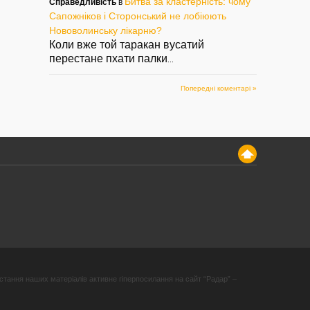
Битва за кластерність: чому
Справедливість
в
Сапожніков і Сторонський не лобіюють
Нововолинську лікарню?
Коли вже той таракан вусатий
перестане пхати палки
...
Попередні коментарі »
стання наших матеріалів активне гіперпосилання на сайт “Радар” –