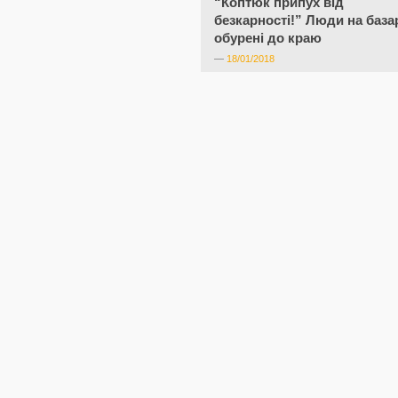
“Коптюк припух від
безкарності!” Люди на база
обурені до краю
—
18/01/2018