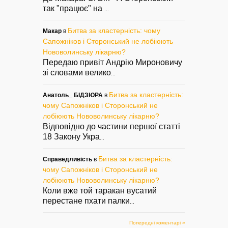
так "працює" на
...
Битва за кластерність: чому
Макар
в
Сапожніков і Сторонський не лобіюють
Нововолинську лікарню?
Передаю привіт Андрію Мироновичу
зі словами велико
...
Битва за кластерність:
Анатоль_ БІДЗЮРА
в
чому Сапожніков і Сторонський не
лобіюють Нововолинську лікарню?
Відповідно до частини першої статті
18 Закону Укра
...
Битва за кластерність:
Справедливість
в
чому Сапожніков і Сторонський не
лобіюють Нововолинську лікарню?
Коли вже той таракан вусатий
перестане пхати палки
...
Попередні коментарі »