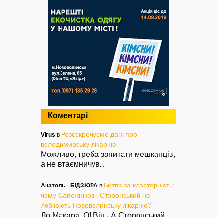
Коментарі
Розсекречуємо дані про
Virus
в
володимирську лікарню
Можливо, треба запитати мешканців,
а не втаємничув
...
Битва за кластерність:
Анатоль_ БІДЗЮРА
в
чому Сапожніков і Сторонський не
лобіюють Нововолинську лікарню?
До Макара. О! Він - А Сторонський