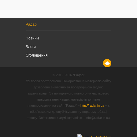
Радар
Новини
Блоги
Оголошення
© 2012-2016 “Радар”
Усі права застережено. Використання матеріалів сайту
дозволено виключно за попередньою згодою
адміністрації. За погодженого повного чи часткового
використання наших матеріалів активне
гіперпосилання на сайт “Радар” –
http://radar.in.ua
– є
обов’язковим до опублікування у першому абзаці
тексту. Зв’язатися з адміністрацією – info@radar.in.ua