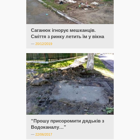
Саганюк ігнорує мешканців.
Сміття з ринку летить їм у вікна
—
20/12/2019
“Прошу присоромити дядьків з
Водоканалу…”
—
22/06/2017