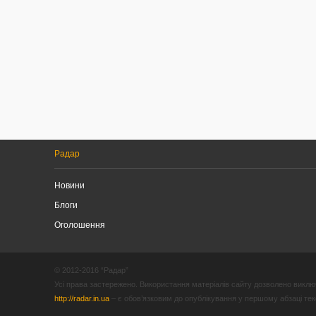
Радар
Новини
Блоги
Оголошення
© 2012-2016 “Радар”
Усі права застережено. Використання матеріалів сайту дозволено виключ
http://radar.in.ua
– є обов’язковим до опублікування у першому абзаці текст