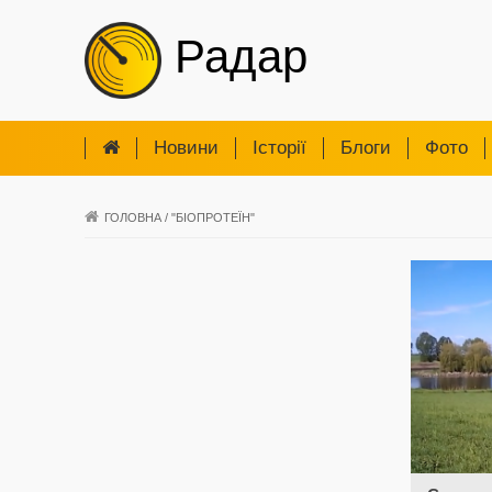
Радар
Новини
Iсторії
Блоги
Фото
ГОЛОВНА
/
"БІОПРОТЕЇН"