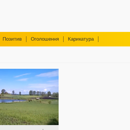
Позитив
Оголошення
Карикатура