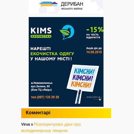
Коментарі
Розсекречуємо дані про
Virus
в
володимирську лікарню