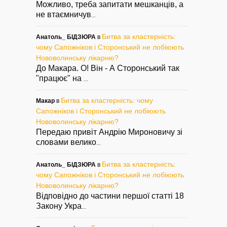
Можливо, треба запитати мешканців, а
не втаємничув
...
Битва за кластерність:
Анатоль_ БІДЗЮРА
в
чому Сапожніков і Сторонський не лобіюють
Нововолинську лікарню?
До Макара. О! Він - А Сторонський так
"працює" на
...
Битва за кластерність: чому
Макар
в
Сапожніков і Сторонський не лобіюють
Нововолинську лікарню?
Передаю привіт Андрію Мироновичу зі
словами велико
...
Битва за кластерність:
Анатоль_ БІДЗЮРА
в
чому Сапожніков і Сторонський не лобіюють
Нововолинську лікарню?
Відповідно до частини першої статті 18
Закону Укра
...