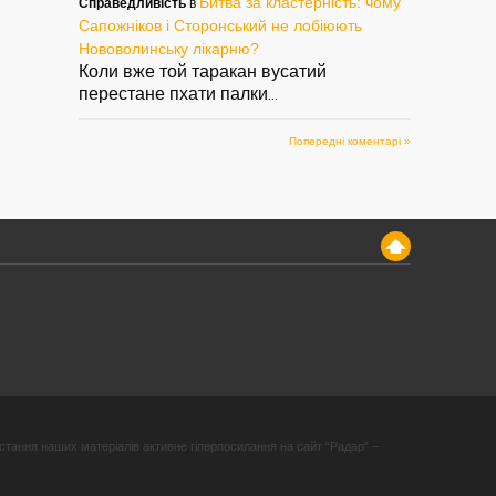
Битва за кластерність: чому
Справедливість
в
Сапожніков і Сторонський не лобіюють
Нововолинську лікарню?
Коли вже той таракан вусатий
перестане пхати палки
...
Попередні коментарі »
стання наших матеріалів активне гіперпосилання на сайт “Радар” –