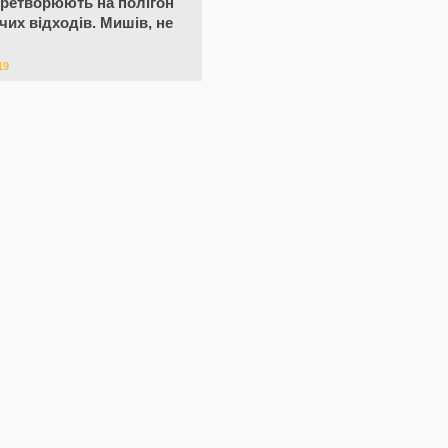
ретворюють на полігон
их відходів. Мишів, не
19