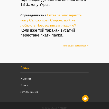
18 Закону Укра
...
Битва за кластерність:
Справедливість
в
чому Сапожніков і Сторонський не
лобіюють Нововолинську лікарню?
Коли вже той таракан вусатий
перестане пхати палки
...
Попередні коментарі »
Радар
Новини
Блоги
Оголошення
© 2012-2016 “Радар”