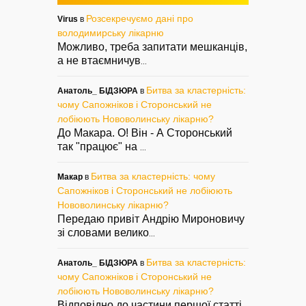
Розсекречуємо дані про
Virus
в
володимирську лікарню
Можливо, треба запитати мешканців,
а не втаємничув
...
Битва за кластерність:
Анатоль_ БІДЗЮРА
в
чому Сапожніков і Сторонський не
лобіюють Нововолинську лікарню?
До Макара. О! Він - А Сторонський
так "працює" на
...
Битва за кластерність: чому
Макар
в
Сапожніков і Сторонський не лобіюють
Нововолинську лікарню?
Передаю привіт Андрію Мироновичу
зі словами велико
...
Битва за кластерність:
Анатоль_ БІДЗЮРА
в
чому Сапожніков і Сторонський не
лобіюють Нововолинську лікарню?
Відповідно до частини першої статті