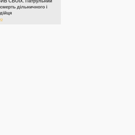
БИВ СВОЇХ. Патрульний
 смерть дільничного і
дійця
22