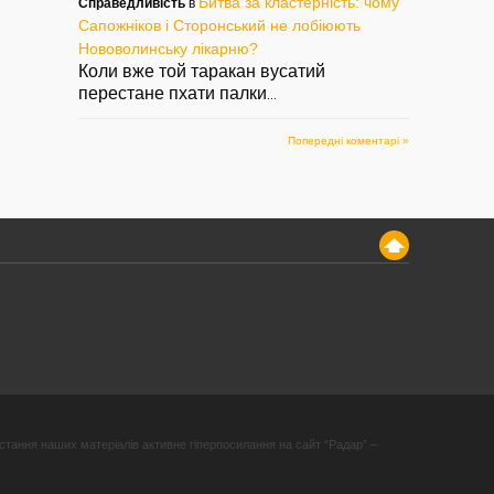
Битва за кластерність: чому
Справедливість
в
Сапожніков і Сторонський не лобіюють
Нововолинську лікарню?
Коли вже той таракан вусатий
перестане пхати палки
...
Попередні коментарі »
стання наших матеріалів активне гіперпосилання на сайт “Радар” –