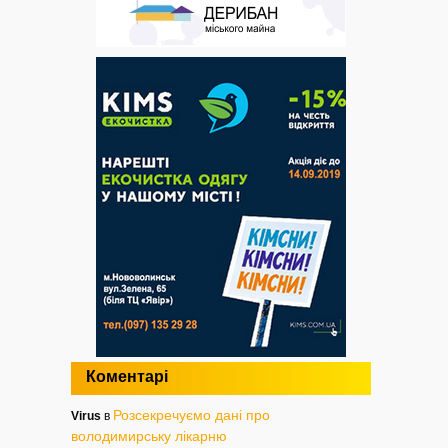
Коментарі
Розсекречуємо дані про
Virus
в
володимирську лікарню