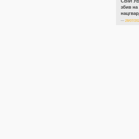
СВІЙ У
збив на
нацгвар
—
28/07/20