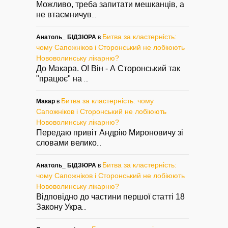
Можливо, треба запитати мешканців, а
не втаємничув
...
Битва за кластерність:
Анатоль_ БІДЗЮРА
в
чому Сапожніков і Сторонський не лобіюють
Нововолинську лікарню?
До Макара. О! Він - А Сторонський так
"працює" на
...
Битва за кластерність: чому
Макар
в
Сапожніков і Сторонський не лобіюють
Нововолинську лікарню?
Передаю привіт Андрію Мироновичу зі
словами велико
...
Битва за кластерність:
Анатоль_ БІДЗЮРА
в
чому Сапожніков і Сторонський не лобіюють
Нововолинську лікарню?
Відповідно до частини першої статті 18
Закону Укра
...