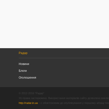
Радар
Новини
Блоги
Оголошення
© 2012-2016 “Радар”
Усі права застережено. Використання матеріалів сайту дозволено виключ
http://radar.in.ua
– є обов’язковим до опублікування у першому абзаці текст