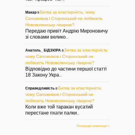
Битва за кластерність: чому
Макар
в
Сапожніков і Сторонський не лобіюють
Нововолинську лікарню?
Передаю привіт Андрію Мироновичу
зі словами велико
...
Битва за кластерність:
Анатоль_ БІДЗЮРА
в
чому Сапожніков і Сторонський не
лобіюють Нововолинську лікарню?
Відповідно до частини першої статті
18 Закону Укра
...
Битва за кластерність:
Справедливість
в
чому Сапожніков і Сторонський не
лобіюють Нововолинську лікарню?
Коли вже той таракан вусатий
перестане пхати палки
...
Попередні коментарі »