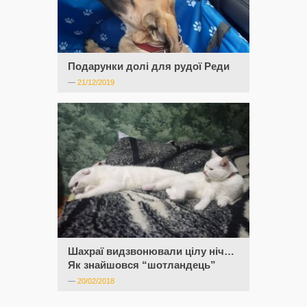
Подарунки долі для рудої Реди
—
21/12/2019
Шахраї видзвонювали цілу ніч…
Як знайшовся “шотландець”
—
20/02/2018