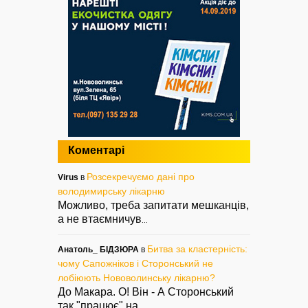
Коментарі
Розсекречуємо дані про
Virus
в
володимирську лікарню
Можливо, треба запитати мешканців,
а не втаємничув
...
Битва за кластерність:
Анатоль_ БІДЗЮРА
в
чому Сапожніков і Сторонський не
лобіюють Нововолинську лікарню?
До Макара. О! Він - А Сторонський
так "працює" на
...