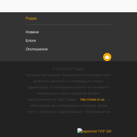
Радар
Новини
Блоги
Оголошення
© 2012-2016 “Радар”
Усі права застережено. Використання матеріалів сайту
дозволено виключно за попередньою згодою
адміністрації. За погодженого повного чи часткового
використання наших матеріалів активне
гіперпосилання на сайт “Радар” –
http://radar.in.ua
– є
обов’язковим до опублікування у першому абзаці
тексту. Зв’язатися з адміністрацією – info@radar.in.ua