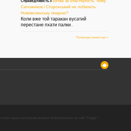
Битва за кластерність: чому
Справедливість
в
Сапожніков і Сторонський не лобіюють
Нововолинську лікарню?
Коли вже той таракан вусатий
перестане пхати палки
...
Попередні коментарі »
стання наших матеріалів активне гіперпосилання на сайт “Радар” –