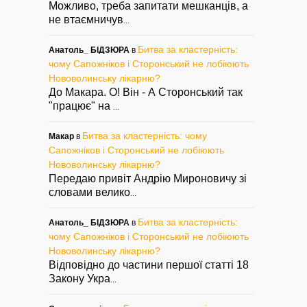
Можливо, треба запитати мешканців, а
не втаємничув
...
Битва за кластерність:
Анатоль_ БІДЗЮРА
в
чому Сапожніков і Сторонський не лобіюють
Нововолинську лікарню?
До Макара. О! Він - А Сторонський так
"працює" на
...
Битва за кластерність: чому
Макар
в
Сапожніков і Сторонський не лобіюють
Нововолинську лікарню?
Передаю привіт Андрію Мироновичу зі
словами велико
...
Битва за кластерність:
Анатоль_ БІДЗЮРА
в
чому Сапожніков і Сторонський не лобіюють
Нововолинську лікарню?
Відповідно до частини першої статті 18
Закону Укра
...