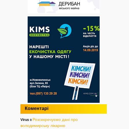
Коментарі
Розсекречуємо дані про
Virus
в
володимирську лікарню