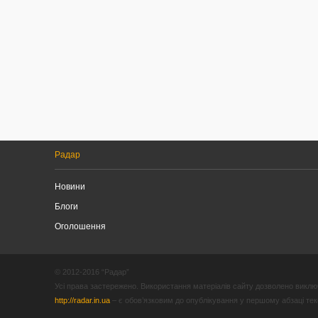
Радар
Новини
Блоги
Оголошення
© 2012-2016 “Радар”
Усі права застережено. Використання матеріалів сайту дозволено виключ
http://radar.in.ua
– є обов’язковим до опублікування у першому абзаці текст