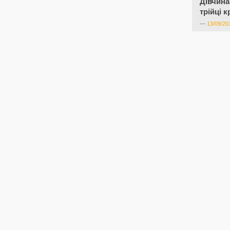
Дівчина
трійці 
—
13/09/20