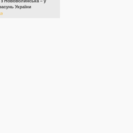
 з Нововолинська – у
красунь України
19