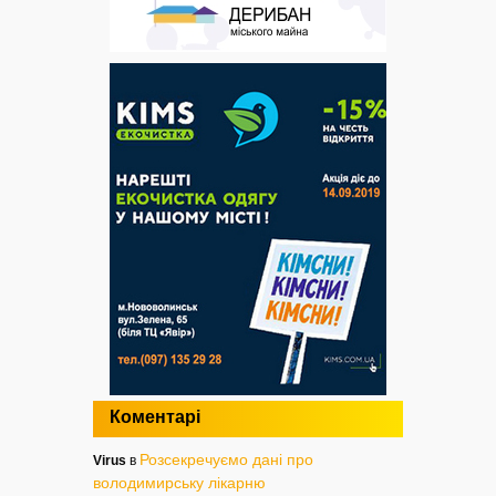
Коментарі
Розсекречуємо дані про
Virus
в
володимирську лікарню