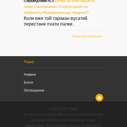
Битва за кластерність:
Справедливість
в
чому Сапожніков і Сторонський не
лобіюють Нововолинську лікарню?
Коли вже той таракан вусатий
перестане пхати палки
...
Попередні коментарі »
Радар
Новини
Блоги
Оголошення
© 2012-2016 “Радар”
Усі права застережено. Використання матеріалів сайту
дозволено виключно за попередньою згодою
адміністрації. За погодженого повного чи часткового