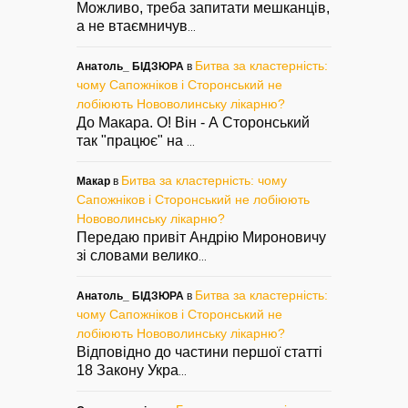
Можливо, треба запитати мешканців,
а не втаємничув
...
Битва за кластерність:
Анатоль_ БІДЗЮРА
в
чому Сапожніков і Сторонський не
лобіюють Нововолинську лікарню?
До Макара. О! Він - А Сторонський
так "працює" на
...
Битва за кластерність: чому
Макар
в
Сапожніков і Сторонський не лобіюють
Нововолинську лікарню?
Передаю привіт Андрію Мироновичу
зі словами велико
...
Битва за кластерність:
Анатоль_ БІДЗЮРА
в
чому Сапожніков і Сторонський не
лобіюють Нововолинську лікарню?
Відповідно до частини першої статті
18 Закону Укра
...