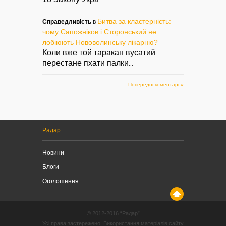
...
Битва за кластерність:
Справедливість
в
чому Сапожніков і Сторонський не
лобіюють Нововолинську лікарню?
Коли вже той таракан вусатий
перестане пхати палки
...
Попередні коментарі »
Радар
Новини
Блоги
Оголошення
© 2012-2016 “Радар”
Усі права застережено. Використання матеріалів сайту