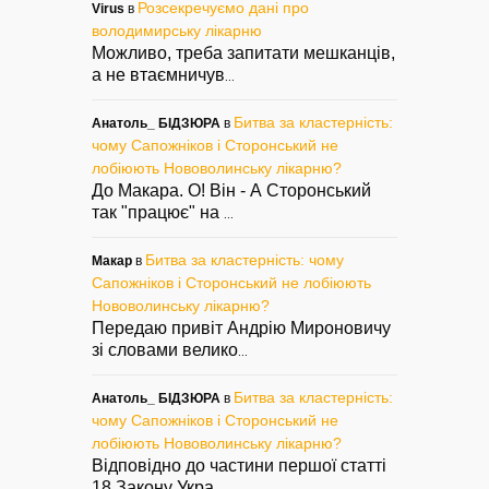
Розсекречуємо дані про
Virus
в
володимирську лікарню
Можливо, треба запитати мешканців,
а не втаємничув
...
Битва за кластерність:
Анатоль_ БІДЗЮРА
в
чому Сапожніков і Сторонський не
лобіюють Нововолинську лікарню?
До Макара. О! Він - А Сторонський
так "працює" на
...
Битва за кластерність: чому
Макар
в
Сапожніков і Сторонський не лобіюють
Нововолинську лікарню?
Передаю привіт Андрію Мироновичу
зі словами велико
...
Битва за кластерність:
Анатоль_ БІДЗЮРА
в
чому Сапожніков і Сторонський не
лобіюють Нововолинську лікарню?
Відповідно до частини першої статті
18 Закону Укра