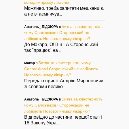
володимирську лікарню
Можливо, треба запитати мешканців,
а не втаємничув
...
Битва за кластерність:
Анатоль_ БІДЗЮРА
в
чому Сапожніков і Сторонський не
лобіюють Нововолинську лікарню?
До Макара. О! Він - А Сторонський
так "працює" на
...
Битва за кластерність: чому
Макар
в
Сапожніков і Сторонський не лобіюють
Нововолинську лікарню?
Передаю привіт Андрію Мироновичу
зі словами велико
...
Битва за кластерність:
Анатоль_ БІДЗЮРА
в
чому Сапожніков і Сторонський не
лобіюють Нововолинську лікарню?
Відповідно до частини першої статті
18 Закону Укра
...