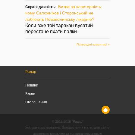
Битва за кластерність:
Справедливість
в
чому Сапожніков і Сторонський не
лобіюють Нововолинську лікарню?
Коли вже той таракан вусатий
перестане пхати палки
...
Попередні коментарі »
Радар
Новини
Блоги
Оголошення
© 2012-2016 “Радар”
Усі права застережено. Використання матеріалів сайту
дозволено виключно за попередньою згодою