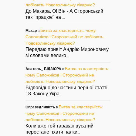
лобіюють Нововолинську лікарню?
До Макара. О! Він - А Сторонський
так "працює" на
...
Битва за кластерність: чому
Макар
в
Сапожніков і Сторонський не лобіюють
Нововолинську лікарню?
Передаю привіт Андрію Мироновичу
зі словами велико
...
Битва за кластерність:
Анатоль_ БІДЗЮРА
в
чому Сапожніков і Сторонський не
лобіюють Нововолинську лікарню?
Відповідно до частини першої статті
18 Закону Укра
...
Битва за кластерність:
Справедливість
в
чому Сапожніков і Сторонський не
лобіюють Нововолинську лікарню?
Коли вже той таракан вусатий
перестане пхати палки
...