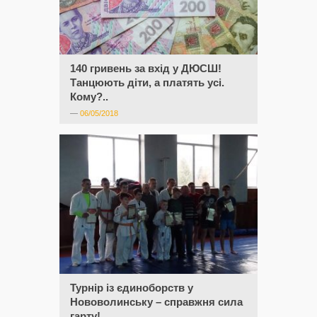
140 гривень за вхід у ДЮСШ!
Танцюють діти, а платять усі.
Кому?..
—
06/05/2018
Турнір із єдиноборств у
Нововолинську – справжня сила
гарту!