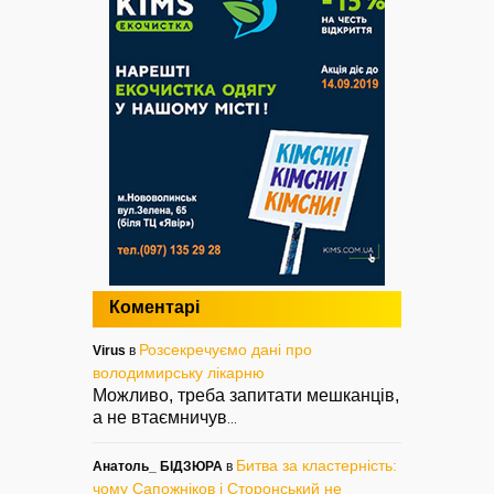
Коментарі
Розсекречуємо дані про
Virus
в
володимирську лікарню
Можливо, треба запитати мешканців,
а не втаємничув
...
Битва за кластерність:
Анатоль_ БІДЗЮРА
в
чому Сапожніков і Сторонський не