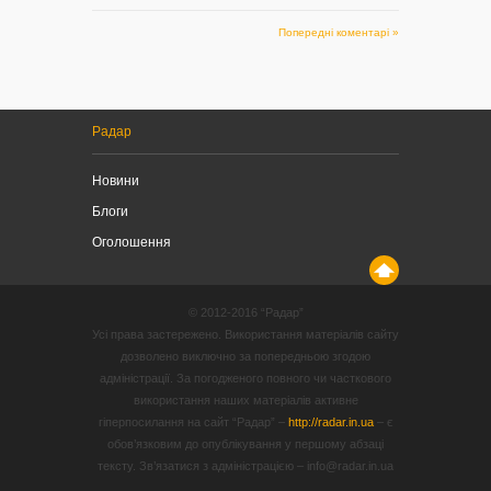
Попередні коментарі »
Радар
Новини
Блоги
Оголошення
© 2012-2016 “Радар”
Усі права застережено. Використання матеріалів сайту
дозволено виключно за попередньою згодою
адміністрації. За погодженого повного чи часткового
використання наших матеріалів активне
гіперпосилання на сайт “Радар” –
http://radar.in.ua
– є
обов’язковим до опублікування у першому абзаці
тексту. Зв’язатися з адміністрацією – info@radar.in.ua