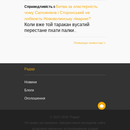
Битва за кластерність:
Справедливість
в
чому Сапожніков і Сторонський не
лобіюють Нововолинську лікарню?
Коли вже той таракан вусатий
перестане пхати палки
...
Попередні коментарі »
Радар
Новини
Блоги
Оголошення
© 2012-2016 “Радар”
Усі права застережено. Використання матеріалів сайту
дозволено виключно за попередньою згодою