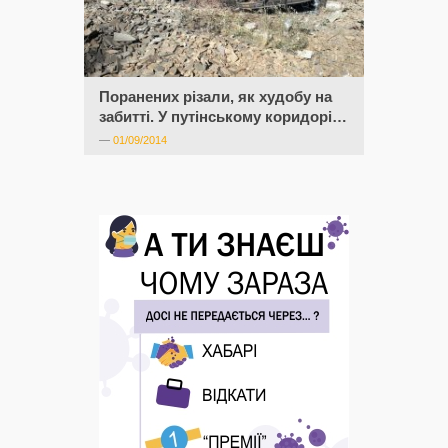
Поранених різали, як худобу на
забитті. У путінському коридорі…
—
01/09/2014