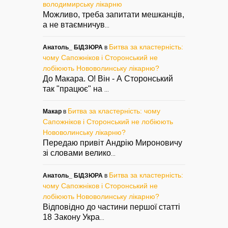
володимирську лікарню
Можливо, треба запитати мешканців,
а не втаємничув
...
Битва за кластерність:
Анатоль_ БІДЗЮРА
в
чому Сапожніков і Сторонський не
лобіюють Нововолинську лікарню?
До Макара. О! Він - А Сторонський
так "працює" на
...
Битва за кластерність: чому
Макар
в
Сапожніков і Сторонський не лобіюють
Нововолинську лікарню?
Передаю привіт Андрію Мироновичу
зі словами велико
...
Битва за кластерність:
Анатоль_ БІДЗЮРА
в
чому Сапожніков і Сторонський не
лобіюють Нововолинську лікарню?
Відповідно до частини першої статті
18 Закону Укра
...