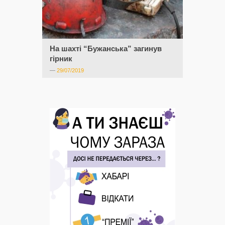
На шахті “Бужанська” загинув
гірник
—
29/07/2019