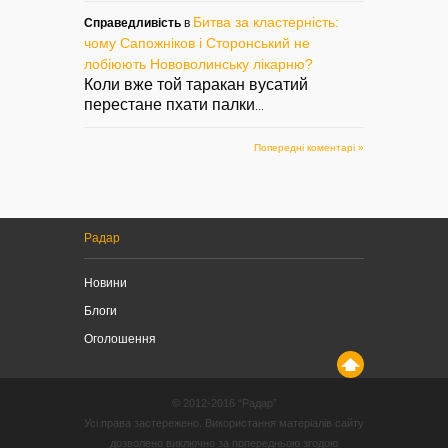
Битва за кластерність:
Справедливість
в
чому Сапожніков і Сторонський не
лобіюють Нововолинську лікарню?
Коли вже той таракан вусатий
перестане пхати палки
...
Попередні коментарі »
Радар
Новини
Блоги
Оголошення
© 2012-2016 “Радар”
Усі права застережено. Використання матеріалів сайту
дозволено виключно за попередньою згодою