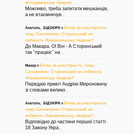
володимирську лікарню
Можливо, треба запитати мешканців,
а не втаємничув
...
Битва за кластерність:
Анатоль_ БІДЗЮРА
в
чому Сапожніков і Сторонський не
лобіюють Нововолинську лікарню?
До Макара. О! Він - А Сторонський
так "працює" на
...
Битва за кластерність: чому
Макар
в
Сапожніков і Сторонський не лобіюють
Нововолинську лікарню?
Передаю привіт Андрію Мироновичу
зі словами велико
...
Битва за кластерність:
Анатоль_ БІДЗЮРА
в
чому Сапожніков і Сторонський не
лобіюють Нововолинську лікарню?
Відповідно до частини першої статті
18 Закону Укра
...