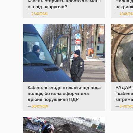
Кабель стирчить просто з землі. І
Чорна д
він під напругою?
накривк
—
27/03/2021
—
12/08/20
Кабельні злодії втекли з-під носа
РАДАР 
поліції, бо вона оформляла
“кабелят
дрібне порушення ПДР
затрим
—
08/02/2018
—
07/02/20