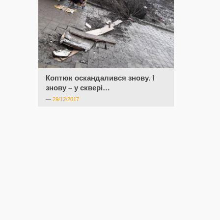
Коптюк оскандалився знову. І
знову – у сквері…
—
29/12/2017