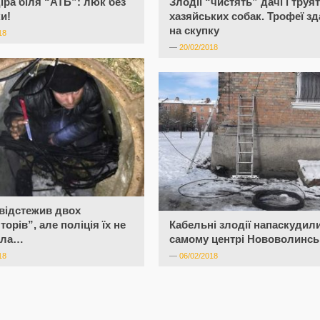
іра біля “АТБ”: люк без
Злодії “чистять” дачі і труя
и!
хазяйських собак. Трофеї з
на скупку
18
—
20/02/2018
відстежив двох
орів”, але поліція їх не
Кабельні злодії напаскудил
ала…
самому центрі Нововолинсь
18
—
06/02/2018