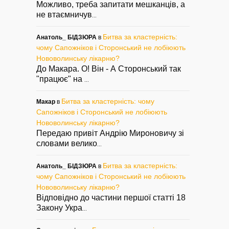
Можливо, треба запитати мешканців, а
не втаємничув
...
Битва за кластерність:
Анатоль_ БІДЗЮРА
в
чому Сапожніков і Сторонський не лобіюють
Нововолинську лікарню?
До Макара. О! Він - А Сторонський так
"працює" на
...
Битва за кластерність: чому
Макар
в
Сапожніков і Сторонський не лобіюють
Нововолинську лікарню?
Передаю привіт Андрію Мироновичу зі
словами велико
...
Битва за кластерність:
Анатоль_ БІДЗЮРА
в
чому Сапожніков і Сторонський не лобіюють
Нововолинську лікарню?
Відповідно до частини першої статті 18
Закону Укра
...