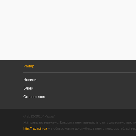
Радар
Новини
Блоги
Оголошення
© 2012-2016 “Радар”
Усі права застережено. Використання матеріалів сайту дозволено виключ
http://radar.in.ua
– є обов’язковим до опублікування у першому абзаці текст