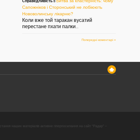
Битва за кластерність: чому
Справедливість
в
Сапожніков і Сторонський не лобіюють
Нововолинську лікарню?
Коли вже той таракан вусатий
перестане пхати палки
...
Попередні коментарі »
стання наших матеріалів активне гіперпосилання на сайт “Радар” –