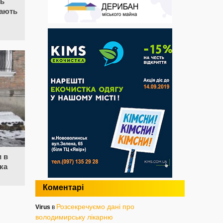
ть
дають
и в
ка
Коментарі
Розсекречуємо дані про
Virus
в
володимирську лікарню