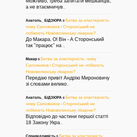
Можливо, треба запитати мешканців,
а не втаємничув
...
Битва за кластерність:
Анатоль_ БІДЗЮРА
в
чому Сапожніков і Сторонський не
лобіюють Нововолинську лікарню?
До Макара. О! Він - А Сторонський
так "працює" на
...
Битва за кластерність: чому
Макар
в
Сапожніков і Сторонський не лобіюють
Нововолинську лікарню?
Передаю привіт Андрію Мироновичу
зі словами велико
...
Битва за кластерність:
Анатоль_ БІДЗЮРА
в
чому Сапожніков і Сторонський не
лобіюють Нововолинську лікарню?
Відповідно до частини першої статті
18 Закону Укра
...
Битва за кластерність:
Справедливість
в