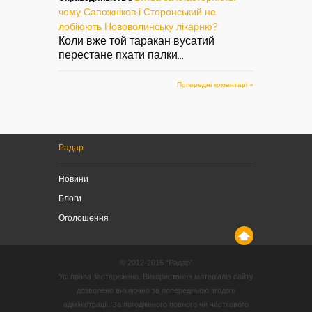
чому Сапожніков і Сторонський не
лобіюють Нововолинську лікарню?
Коли вже той таракан вусатий
перестане пхати палки
...
Попередні коментарі »
Радар
Новини
Блоги
Оголошення
© 2012-2016 “Радар”
Усі права застережено. Використання матеріалів сайту
дозволено виключно за попередньою згодою
адміністрації. За погодженого повного чи часткового