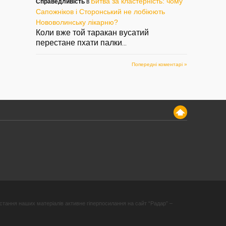
Битва за кластерність: чому
Справедливість
в
Сапожніков і Сторонський не лобіюють
Нововолинську лікарню?
Коли вже той таракан вусатий
перестане пхати палки
...
Попередні коментарі »
стання наших матеріалів активне гіперпосилання на сайт “Радар” –