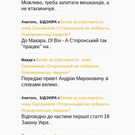
Можливо, треба запитати мешканців, а
не втаємничув
...
Битва за кластерність:
Анатоль_ БІДЗЮРА
в
чому Сапожніков і Сторонський не лобіюють
Нововолинську лікарню?
До Макара. О! Він - А Сторонський так
"працює" на
...
Битва за кластерність: чому
Макар
в
Сапожніков і Сторонський не лобіюють
Нововолинську лікарню?
Передаю привіт Андрію Мироновичу зі
словами велико
...
Битва за кластерність:
Анатоль_ БІДЗЮРА
в
чому Сапожніков і Сторонський не лобіюють
Нововолинську лікарню?
Відповідно до частини першої статті 18
Закону Укра
...