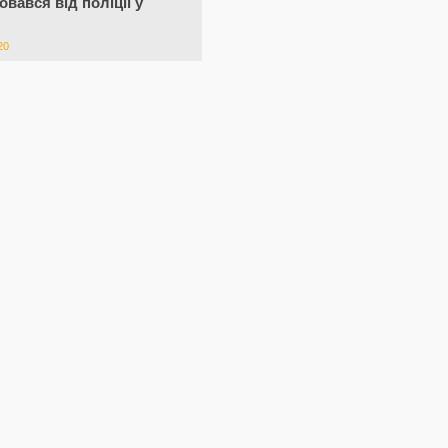
овався від поліції у
20