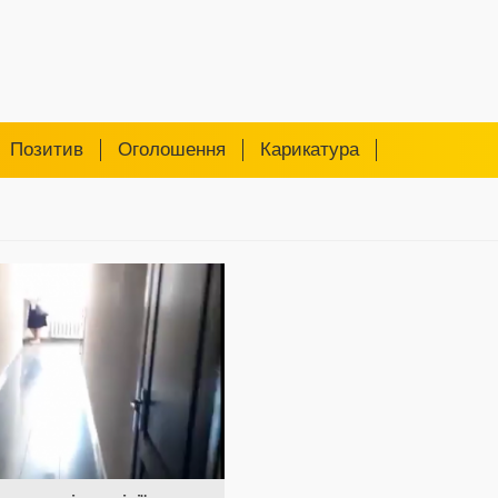
Позитив
Оголошення
Карикатура