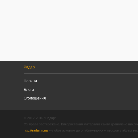
Радар
Новини
Блоги
Оголошення
© 2012-2016 “Радар”
Усі права застережено. Використання матеріалів сайту дозволено виключ
http://radar.in.ua
– є обов’язковим до опублікування у першому абзаці текст