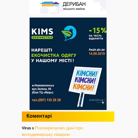
Коментарі
Розсекречуємо дані про
Virus
в
володимирську лікарню