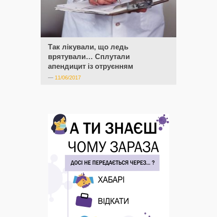
Так лікували, що ледь
врятували… Сплутали
апендицит із отруєнням
—
11/06/2017