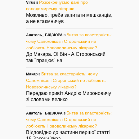
Розсекречуємо дані про
Virus
в
володимирську лікарню
Можливо, треба запитати мешканців,
а не втаємничув
...
Битва за кластерність:
Анатоль_ БІДЗЮРА
в
чому Сапожніков і Сторонський не
лобіюють Нововолинську лікарню?
До Макара. О! Він - А Сторонський
так "працює" на
...
Битва за кластерність: чому
Макар
в
Сапожніков і Сторонський не лобіюють
Нововолинську лікарню?
Передаю привіт Андрію Мироновичу
зі словами велико
...
Битва за кластерність:
Анатоль_ БІДЗЮРА
в
чому Сапожніков і Сторонський не
лобіюють Нововолинську лікарню?
Відповідно до частини першої статті
18 Закону Укра