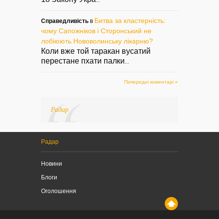
...
Битва за кластерність:
Справедливість
в
чому Сапожніков і Сторонський не
лобіюють Нововолинську лікарню?
Коли вже той таракан вусатий
перестане пхати палки
...
Попередні коментарі »
Радар
Радар
Новини
Блоги
Оголошення