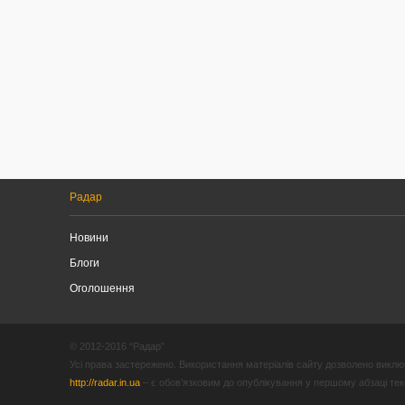
Радар
Новини
Блоги
Оголошення
© 2012-2016 “Радар”
Усі права застережено. Використання матеріалів сайту дозволено виключ
http://radar.in.ua
– є обов’язковим до опублікування у першому абзаці текст