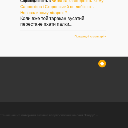
Битва за кластерність: чому
Справедливість
в
Сапожніков і Сторонський не лобіюють
Нововолинську лікарню?
Коли вже той таракан вусатий
перестане пхати палки
...
Попередні коментарі »
стання наших матеріалів активне гіперпосилання на сайт “Радар” –