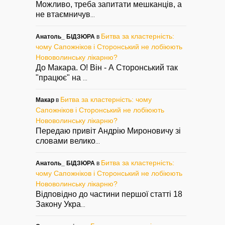
Можливо, треба запитати мешканців, а
не втаємничув
...
Битва за кластерність:
Анатоль_ БІДЗЮРА
в
чому Сапожніков і Сторонський не лобіюють
Нововолинську лікарню?
До Макара. О! Він - А Сторонський так
"працює" на
...
Битва за кластерність: чому
Макар
в
Сапожніков і Сторонський не лобіюють
Нововолинську лікарню?
Передаю привіт Андрію Мироновичу зі
словами велико
...
Битва за кластерність:
Анатоль_ БІДЗЮРА
в
чому Сапожніков і Сторонський не лобіюють
Нововолинську лікарню?
Відповідно до частини першої статті 18
Закону Укра
...