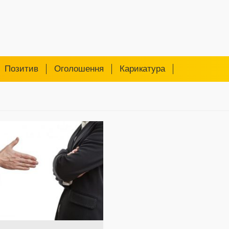
Позитив
Оголошення
Карикатура