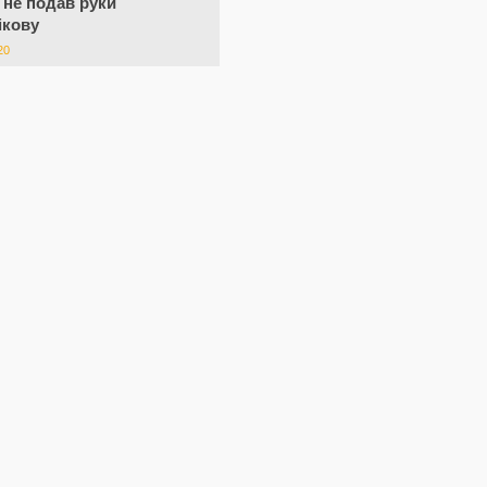
о не подав руки
ікову
20