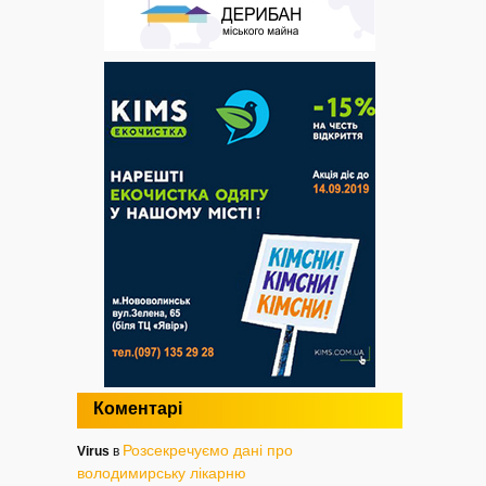
Коментарі
Розсекречуємо дані про
Virus
в
володимирську лікарню