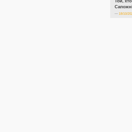
Той, хт
Сапожн
—
18/10/20