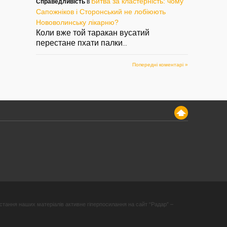
Битва за кластерність: чому
Справедливість
в
Сапожніков і Сторонський не лобіюють
Нововолинську лікарню?
Коли вже той таракан вусатий
перестане пхати палки
...
Попередні коментарі »
стання наших матеріалів активне гіперпосилання на сайт “Радар” –