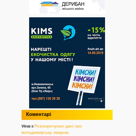
Коментарі
Розсекречуємо дані про
Virus
в
володимирську лікарню