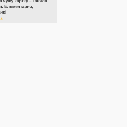
 чужу картку – і зняла
ші. Елементарно,
нк!
18