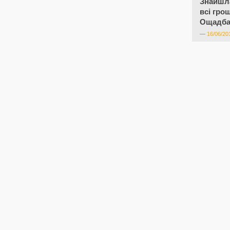
Знайшла
всі гро
Ощадба
—
16/06/20