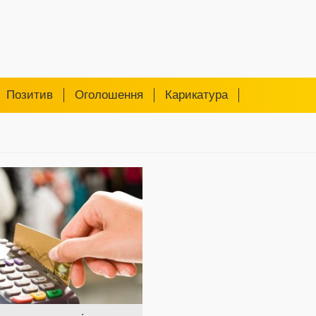
Позитив
Оголошення
Карикатура