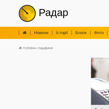
Радар
Новини
Iсторії
Блоги
Фото
ГОЛОВНА
/
ОЩАДБАНК