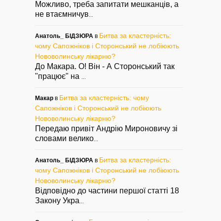
Можливо, треба запитати мешканців, а
не втаємничув
...
Битва за кластерність:
Анатоль_ БІДЗЮРА
в
чому Сапожніков і Сторонський не лобіюють
Нововолинську лікарню?
До Макара. О! Він - А Сторонський так
"працює" на
...
Битва за кластерність: чому
Макар
в
Сапожніков і Сторонський не лобіюють
Нововолинську лікарню?
Передаю привіт Андрію Мироновичу зі
словами велико
...
Битва за кластерність:
Анатоль_ БІДЗЮРА
в
чому Сапожніков і Сторонський не лобіюють
Нововолинську лікарню?
Відповідно до частини першої статті 18
Закону Укра
...