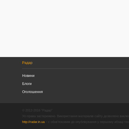
Радар
Новини
Блоги
Оголошення
© 2012-2016 “Радар”
Усі права застережено. Використання матеріалів сайту дозволено виключ
http://radar.in.ua
– є обов’язковим до опублікування у першому абзаці текст