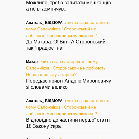
Можливо, треба запитати мешканців,
а не втаємничув
...
Битва за кластерність:
Анатоль_ БІДЗЮРА
в
чому Сапожніков і Сторонський не
лобіюють Нововолинську лікарню?
До Макара. О! Він - А Сторонський
так "працює" на
...
Битва за кластерність: чому
Макар
в
Сапожніков і Сторонський не лобіюють
Нововолинську лікарню?
Передаю привіт Андрію Мироновичу
зі словами велико
...
Битва за кластерність:
Анатоль_ БІДЗЮРА
в
чому Сапожніков і Сторонський не
лобіюють Нововолинську лікарню?
Відповідно до частини першої статті
18 Закону Укра
...