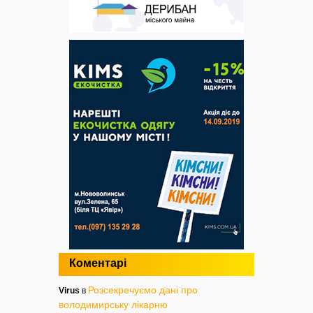
Коментарі
Розсекречуємо дані про
Virus
в
володимирську лікарню