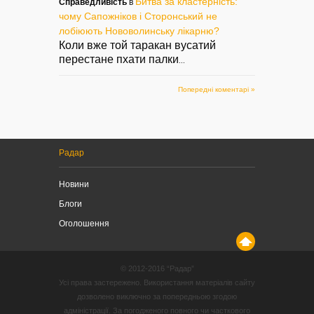
Битва за кластерність:
Справедливість
в
чому Сапожніков і Сторонський не
лобіюють Нововолинську лікарню?
Коли вже той таракан вусатий
перестане пхати палки
...
Попередні коментарі »
Радар
Новини
Блоги
Оголошення
© 2012-2016 “Радар”
Усі права застережено. Використання матеріалів сайту
дозволено виключно за попередньою згодою
адміністрації. За погодженого повного чи часткового