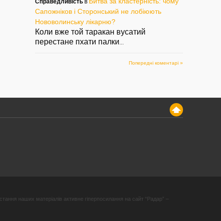
Битва за кластерність: чому
Справедливість
в
Сапожніков і Сторонський не лобіюють
Нововолинську лікарню?
Коли вже той таракан вусатий
перестане пхати палки
...
Попередні коментарі »
стання наших матеріалів активне гіперпосилання на сайт “Радар” –