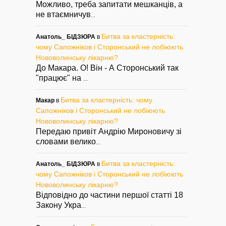
Можливо, треба запитати мешканців, а
не втаємничув
...
Битва за кластерність:
Анатоль_ БІДЗЮРА
в
чому Сапожніков і Сторонський не лобіюють
Нововолинську лікарню?
До Макара. О! Він - А Сторонський так
"працює" на
...
Битва за кластерність: чому
Макар
в
Сапожніков і Сторонський не лобіюють
Нововолинську лікарню?
Передаю привіт Андрію Мироновичу зі
словами велико
...
Битва за кластерність:
Анатоль_ БІДЗЮРА
в
чому Сапожніков і Сторонський не лобіюють
Нововолинську лікарню?
Відповідно до частини першої статті 18
Закону Укра
...