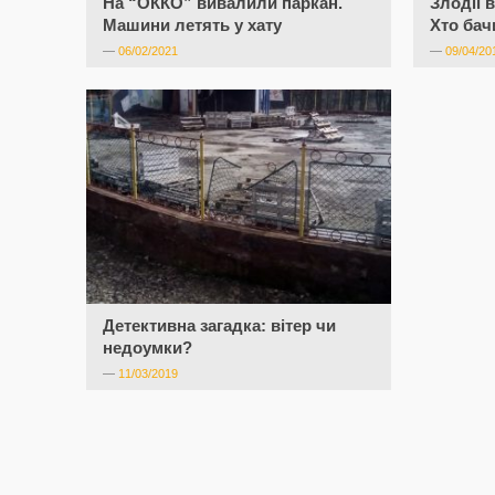
На “ОККО” вивалили паркан.
Злодії 
Машини летять у хату
Хто бач
—
06/02/2021
—
09/04/20
Детективна загадка: вітер чи
недоумки?
—
11/03/2019