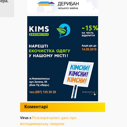
ера.
Коментарі
Розсекречуємо дані про
Virus
в
володимирську лікарню