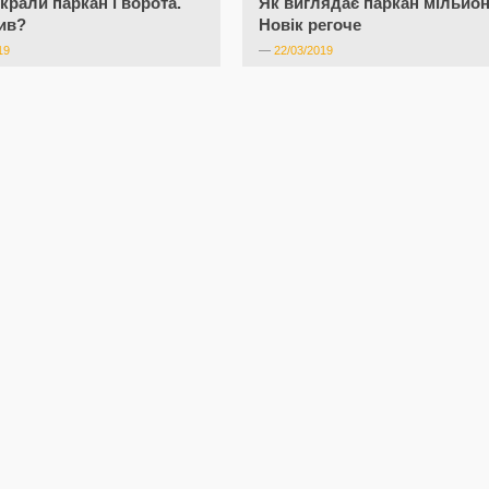
вкрали паркан і ворота.
Як виглядає паркан мільйон
ив?
Новік регоче
19
—
22/03/2019