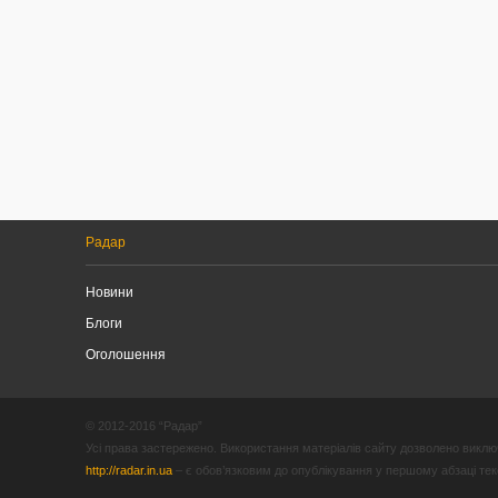
Радар
Новини
Блоги
Оголошення
© 2012-2016 “Радар”
Усі права застережено. Використання матеріалів сайту дозволено виключ
http://radar.in.ua
– є обов’язковим до опублікування у першому абзаці текст