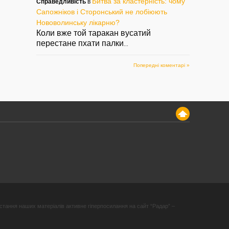
Битва за кластерність: чому
Справедливість
в
Сапожніков і Сторонський не лобіюють
Нововолинську лікарню?
Коли вже той таракан вусатий
перестане пхати палки
...
Попередні коментарі »
стання наших матеріалів активне гіперпосилання на сайт “Радар” –