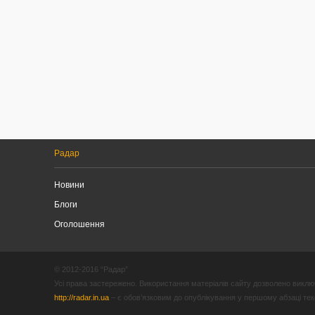
Радар
Новини
Блоги
Оголошення
© 2012-2016 “Радар”
Усі права застережено. Використання матеріалів сайту дозволено виключ
http://radar.in.ua
– є обов’язковим до опублікування у першому абзаці текст