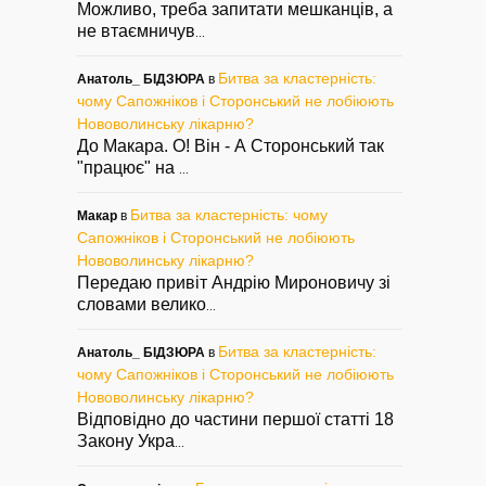
Можливо, треба запитати мешканців, а
не втаємничув
...
Битва за кластерність:
Анатоль_ БІДЗЮРА
в
чому Сапожніков і Сторонський не лобіюють
Нововолинську лікарню?
До Макара. О! Він - А Сторонський так
"працює" на
...
Битва за кластерність: чому
Макар
в
Сапожніков і Сторонський не лобіюють
Нововолинську лікарню?
Передаю привіт Андрію Мироновичу зі
словами велико
...
Битва за кластерність:
Анатоль_ БІДЗЮРА
в
чому Сапожніков і Сторонський не лобіюють
Нововолинську лікарню?
Відповідно до частини першої статті 18
Закону Укра
...