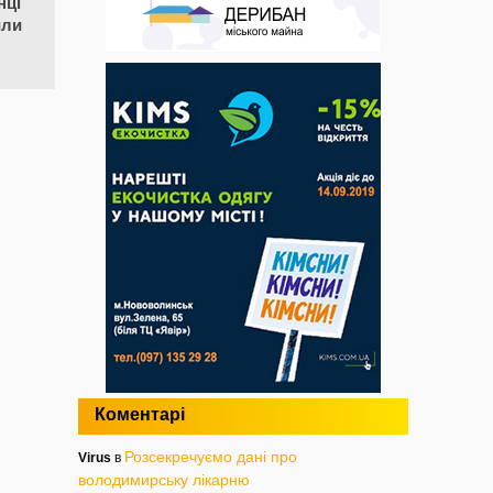
нці
или
Коментарі
Розсекречуємо дані про
Virus
в
володимирську лікарню