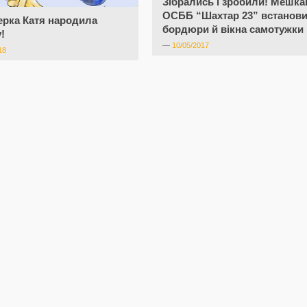
Зібрались і зробили! Мешка
ОСББ “Шахтар 23” встанов
рка Катя народила
бордюри й вікна самотужки
!
—
10/05/2017
18