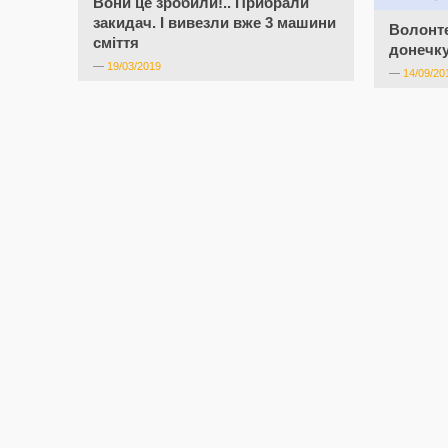
Вони це зробили!.. Прибрали
закидач. І вивезли вже 3 машини
Волонте
сміття
донечку
—
19/03/2019
—
14/09/20