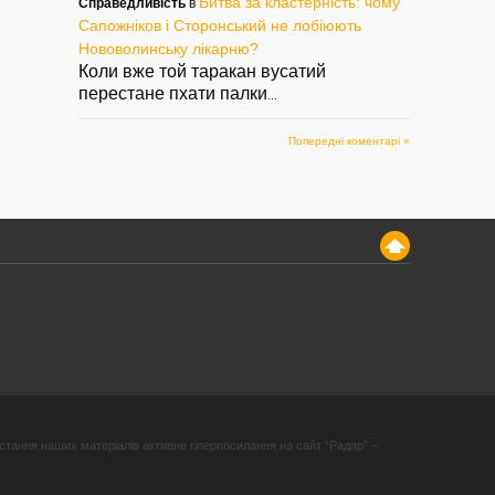
Битва за кластерність: чому
Справедливість
в
Сапожніков і Сторонський не лобіюють
Нововолинську лікарню?
Коли вже той таракан вусатий
перестане пхати палки
...
Попередні коментарі »
стання наших матеріалів активне гіперпосилання на сайт “Радар” –