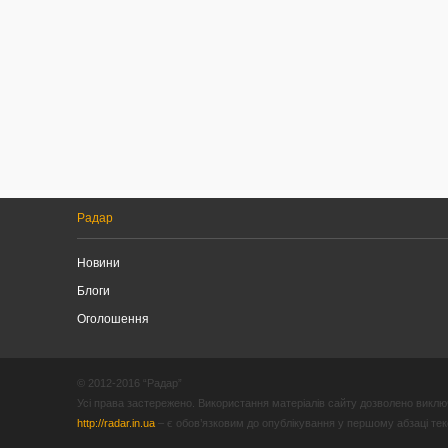
Радар
Новини
Блоги
Оголошення
© 2012-2016 “Радар”
Усі права застережено. Використання матеріалів сайту дозволено виключ
http://radar.in.ua
– є обов’язковим до опублікування у першому абзаці текст