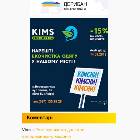
Коментарі
Розсекречуємо дані про
Virus
в
володимирську лікарню