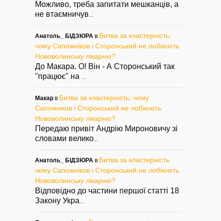
Можливо, треба запитати мешканців, а
не втаємничув
...
Битва за кластерність:
Анатоль_ БІДЗЮРА
в
чому Сапожніков і Сторонський не лобіюють
Нововолинську лікарню?
До Макара. О! Він - А Сторонський так
"працює" на
...
Битва за кластерність: чому
Макар
в
Сапожніков і Сторонський не лобіюють
Нововолинську лікарню?
Передаю привіт Андрію Мироновичу зі
словами велико
...
Битва за кластерність:
Анатоль_ БІДЗЮРА
в
чому Сапожніков і Сторонський не лобіюють
Нововолинську лікарню?
Відповідно до частини першої статті 18
Закону Укра
...