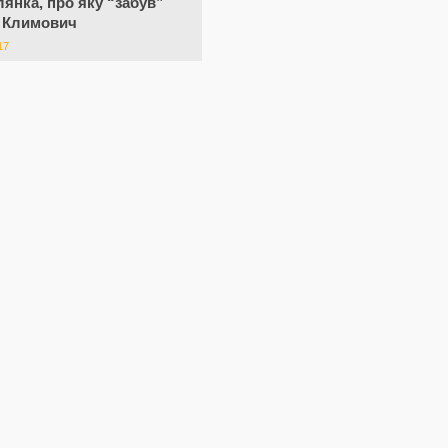
ілянка, про яку “забув”
т Климович
17