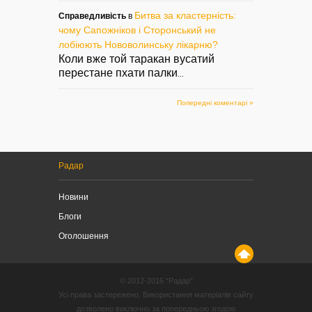
Битва за кластерність:
Справедливість
в
чому Сапожніков і Сторонський не
лобіюють Нововолинську лікарню?
Коли вже той таракан вусатий
перестане пхати палки
...
Попередні коментарі »
Радар
Новини
Блоги
Оголошення
© 2012-2016 “Радар”
Усі права застережено. Використання матеріалів сайту
дозволено виключно за попередньою згодою