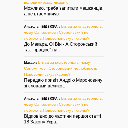
володимирську лікарню
Можливо, треба запитати мешканців,
а не втаємничув
...
Битва за кластерність:
Анатоль_ БІДЗЮРА
в
чому Сапожніков і Сторонський не
лобіюють Нововолинську лікарню?
До Макара. О! Він - А Сторонський
так "працює" на
...
Битва за кластерність: чому
Макар
в
Сапожніков і Сторонський не лобіюють
Нововолинську лікарню?
Передаю привіт Андрію Мироновичу
зі словами велико
...
Битва за кластерність:
Анатоль_ БІДЗЮРА
в
чому Сапожніков і Сторонський не
лобіюють Нововолинську лікарню?
Відповідно до частини першої статті
18 Закону Укра
...