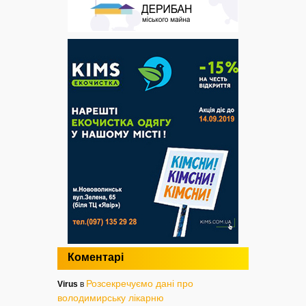
Коментарі
Розсекречуємо дані про
Virus
в
володимирську лікарню