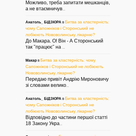
Можливо, треба запитати мешканців,
а не втаємничув
...
Битва за кластерність:
Анатоль_ БІДЗЮРА
в
чому Сапожніков і Сторонський не
лобіюють Нововолинську лікарню?
До Макара. О! Він - А Сторонський
так "працює" на
...
Битва за кластерність: чому
Макар
в
Сапожніков і Сторонський не лобіюють
Нововолинську лікарню?
Передаю привіт Андрію Мироновичу
зі словами велико
...
Битва за кластерність:
Анатоль_ БІДЗЮРА
в
чому Сапожніков і Сторонський не
лобіюють Нововолинську лікарню?
Відповідно до частини першої статті
18 Закону Укра
...