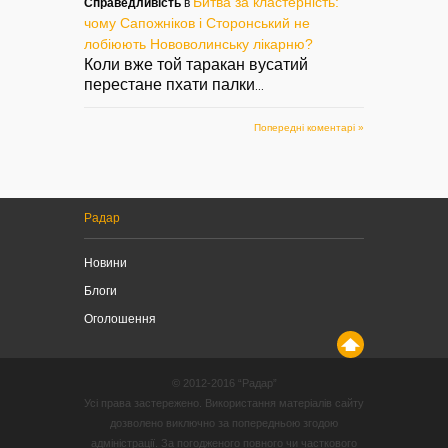
Битва за кластерність:
Справедливість
в
чому Сапожніков і Сторонський не
лобіюють Нововолинську лікарню?
Коли вже той таракан вусатий
перестане пхати палки
...
Попередні коментарі »
Радар
Новини
Блоги
Оголошення
© 2012-2016 “Радар”
Усі права застережено. Використання матеріалів сайту
дозволено виключно за попередньою згодою
адміністрації. За погодженого повного чи часткового