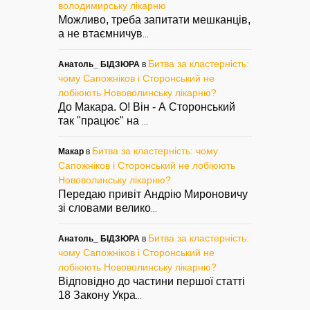
володимирську лікарню
Можливо, треба запитати мешканців,
а не втаємничув
...
Битва за кластерність:
Анатоль_ БІДЗЮРА
в
чому Сапожніков і Сторонський не
лобіюють Нововолинську лікарню?
До Макара. О! Він - А Сторонський
так "працює" на
...
Битва за кластерність: чому
Макар
в
Сапожніков і Сторонський не лобіюють
Нововолинську лікарню?
Передаю привіт Андрію Мироновичу
зі словами велико
...
Битва за кластерність:
Анатоль_ БІДЗЮРА
в
чому Сапожніков і Сторонський не
лобіюють Нововолинську лікарню?
Відповідно до частини першої статті
18 Закону Укра
...