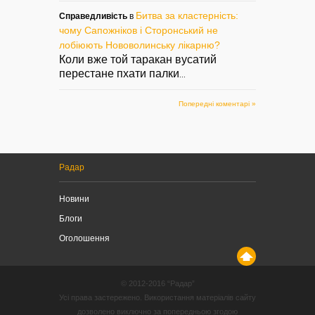
Битва за кластерність:
Справедливість
в
чому Сапожніков і Сторонський не
лобіюють Нововолинську лікарню?
Коли вже той таракан вусатий
перестане пхати палки
...
Попередні коментарі »
Радар
Новини
Блоги
Оголошення
© 2012-2016 “Радар”
Усі права застережено. Використання матеріалів сайту
дозволено виключно за попередньою згодою