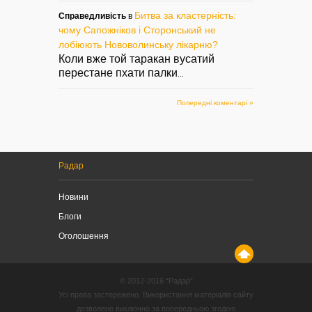
Битва за кластерність:
Справедливість
в
чому Сапожніков і Сторонський не
лобіюють Нововолинську лікарню?
Коли вже той таракан вусатий
перестане пхати палки
...
Попередні коментарі »
Радар
Новини
Блоги
Оголошення
© 2012-2016 “Радар”
Усі права застережено. Використання матеріалів сайту
дозволено виключно за попередньою згодою