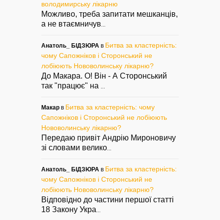
володимирську лікарню
Можливо, треба запитати мешканців,
а не втаємничув
...
Битва за кластерність:
Анатоль_ БІДЗЮРА
в
чому Сапожніков і Сторонський не
лобіюють Нововолинську лікарню?
До Макара. О! Він - А Сторонський
так "працює" на
...
Битва за кластерність: чому
Макар
в
Сапожніков і Сторонський не лобіюють
Нововолинську лікарню?
Передаю привіт Андрію Мироновичу
зі словами велико
...
Битва за кластерність:
Анатоль_ БІДЗЮРА
в
чому Сапожніков і Сторонський не
лобіюють Нововолинську лікарню?
Відповідно до частини першої статті
18 Закону Укра
...