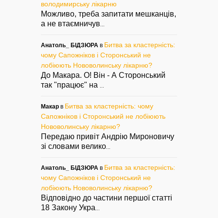
володимирську лікарню
Можливо, треба запитати мешканців,
а не втаємничув
...
Битва за кластерність:
Анатоль_ БІДЗЮРА
в
чому Сапожніков і Сторонський не
лобіюють Нововолинську лікарню?
До Макара. О! Він - А Сторонський
так "працює" на
...
Битва за кластерність: чому
Макар
в
Сапожніков і Сторонський не лобіюють
Нововолинську лікарню?
Передаю привіт Андрію Мироновичу
зі словами велико
...
Битва за кластерність:
Анатоль_ БІДЗЮРА
в
чому Сапожніков і Сторонський не
лобіюють Нововолинську лікарню?
Відповідно до частини першої статті
18 Закону Укра
...