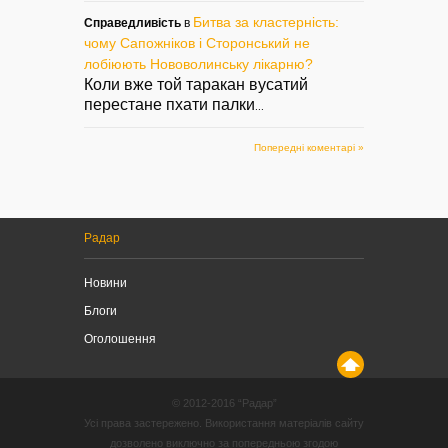
Битва за кластерність:
Справедливість
в
чому Сапожніков і Сторонський не
лобіюють Нововолинську лікарню?
Коли вже той таракан вусатий
перестане пхати палки
...
Попередні коментарі »
Радар
Новини
Блоги
Оголошення
© 2012-2016 “Радар”
Усі права застережено. Використання матеріалів сайту
дозволено виключно за попередньою згодою