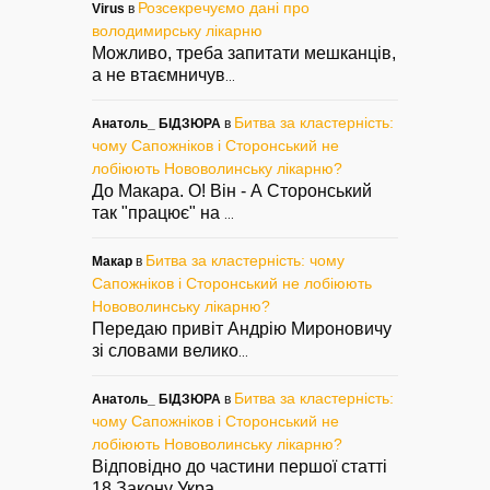
Розсекречуємо дані про
Virus
в
володимирську лікарню
Можливо, треба запитати мешканців,
а не втаємничув
...
Битва за кластерність:
Анатоль_ БІДЗЮРА
в
чому Сапожніков і Сторонський не
лобіюють Нововолинську лікарню?
До Макара. О! Він - А Сторонський
так "працює" на
...
Битва за кластерність: чому
Макар
в
Сапожніков і Сторонський не лобіюють
Нововолинську лікарню?
Передаю привіт Андрію Мироновичу
зі словами велико
...
Битва за кластерність:
Анатоль_ БІДЗЮРА
в
чому Сапожніков і Сторонський не
лобіюють Нововолинську лікарню?
Відповідно до частини першої статті
18 Закону Укра