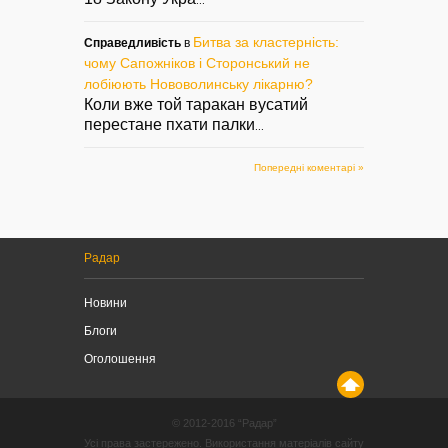
...
Битва за кластерність:
Справедливість
в
чому Сапожніков і Сторонський не
лобіюють Нововолинську лікарню?
Коли вже той таракан вусатий
перестане пхати палки
...
Попередні коментарі »
Радар
Новини
Блоги
Оголошення
© 2012-2016 “Радар”
Усі права застережено. Використання матеріалів сайту