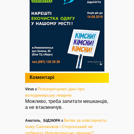
Коментарі
Розсекречуємо дані про
Virus
в
володимирську лікарню
Можливо, треба запитати мешканців,
а не втаємничув
...
Битва за кластерність:
Анатоль_ БІДЗЮРА
в
чому Сапожніков і Сторонський не
лобіюють Нововолинську лікарню?