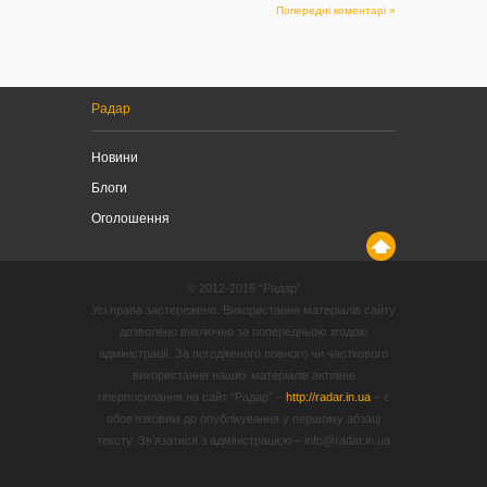
Попередні коментарі »
Радар
Новини
Блоги
Оголошення
© 2012-2016 “Радар”
Усі права застережено. Використання матеріалів сайту
дозволено виключно за попередньою згодою
адміністрації. За погодженого повного чи часткового
використання наших матеріалів активне
гіперпосилання на сайт “Радар” –
http://radar.in.ua
– є
обов’язковим до опублікування у першому абзаці
тексту. Зв’язатися з адміністрацією – info@radar.in.ua