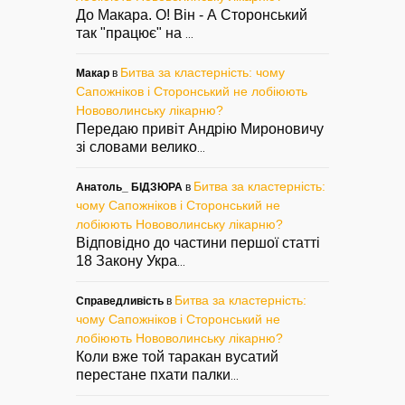
До Макара. О! Він - А Сторонський
так "працює" на
...
Битва за кластерність: чому
Макар
в
Сапожніков і Сторонський не лобіюють
Нововолинську лікарню?
Передаю привіт Андрію Мироновичу
зі словами велико
...
Битва за кластерність:
Анатоль_ БІДЗЮРА
в
чому Сапожніков і Сторонський не
лобіюють Нововолинську лікарню?
Відповідно до частини першої статті
18 Закону Укра
...
Битва за кластерність:
Справедливість
в
чому Сапожніков і Сторонський не
лобіюють Нововолинську лікарню?
Коли вже той таракан вусатий
перестане пхати палки
...