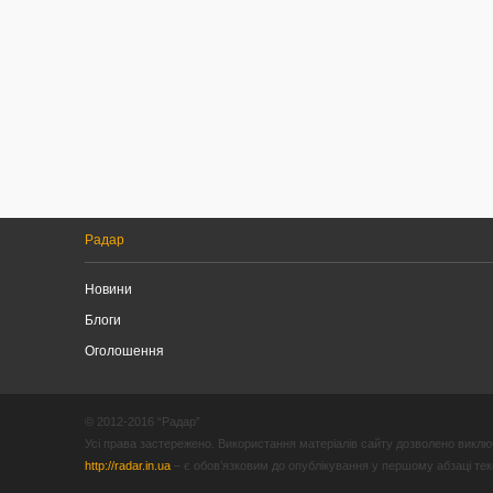
Радар
Новини
Блоги
Оголошення
© 2012-2016 “Радар”
Усі права застережено. Використання матеріалів сайту дозволено виключ
http://radar.in.ua
– є обов’язковим до опублікування у першому абзаці текст