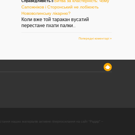
Битва за кластерність: чому
Справедливість
в
Сапожніков і Сторонський не лобіюють
Нововолинську лікарню?
Коли вже той таракан вусатий
перестане пхати палки
...
Попередні коментарі »
стання наших матеріалів активне гіперпосилання на сайт “Радар” –