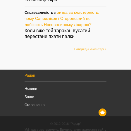
...
Битва за кластерність:
Справедливість
в
чому Сапожніков і Сторонський не
лобіюють Нововолинську лікарню?
Коли вже той таракан вусатий
перестане пхати палки
...
Попередні коментарі »
Радар
Новини
Блоги
Оголошення
© 2012-2016 “Радар”
Усі права застережено. Використання матеріалів сайту