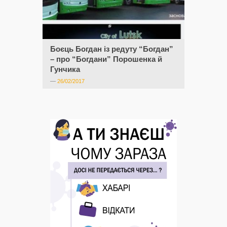
Боєць Богдан із редуту “Богдан”
– про “Богдани” Порошенка й
Гунчика
—
26/02/2017