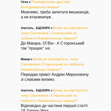
Розсекречуємо дані про
Virus
в
володимирську лікарню
Можливо, треба запитати мешканців,
а не втаємничув
...
Битва за кластерність:
Анатоль_ БІДЗЮРА
в
чому Сапожніков і Сторонський не
лобіюють Нововолинську лікарню?
До Макара. О! Він - А Сторонський
так "працює" на
...
Битва за кластерність: чому
Макар
в
Сапожніков і Сторонський не лобіюють
Нововолинську лікарню?
Передаю привіт Андрію Мироновичу
зі словами велико
...
Битва за кластерність:
Анатоль_ БІДЗЮРА
в
чому Сапожніков і Сторонський не
лобіюють Нововолинську лікарню?
Відповідно до частини першої статті
18 Закону Укра