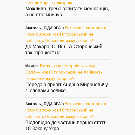
володимирську лікарню
Можливо, треба запитати мешканців,
а не втаємничув
...
Битва за кластерність:
Анатоль_ БІДЗЮРА
в
чому Сапожніков і Сторонський не
лобіюють Нововолинську лікарню?
До Макара. О! Він - А Сторонський
так "працює" на
...
Битва за кластерність: чому
Макар
в
Сапожніков і Сторонський не лобіюють
Нововолинську лікарню?
Передаю привіт Андрію Мироновичу
зі словами велико
...
Битва за кластерність:
Анатоль_ БІДЗЮРА
в
чому Сапожніков і Сторонський не
лобіюють Нововолинську лікарню?
Відповідно до частини першої статті
18 Закону Укра
...