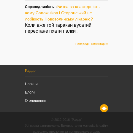
Битва за кластерність:
Справедливість
в
чому Сапожніков і Сторонський не
лобіюють Нововолинську лікарню?
Коли вже той таракан вусатий
перестане пхати палки
...
Попередні коментарі »
Радар
Новини
Блоги
Оголошення
© 2012-2016 “Радар”
Усі права застережено. Використання матеріалів сайту
дозволено виключно за попередньою згодою