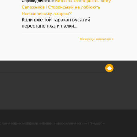
Битва за кластерність: чому
Справедливість
в
Сапожніков і Сторонський не лобіюють
Нововолинську лікарню?
Коли вже той таракан вусатий
перестане пхати палки
...
Попередні коментарі »
стання наших матеріалів активне гіперпосилання на сайт “Радар” –