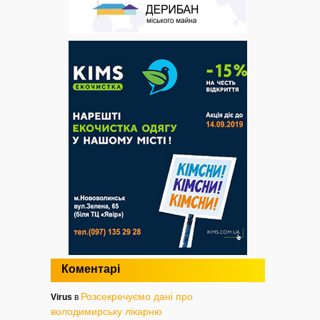
Коментарі
Розсекречуємо дані про
Virus
в
володимирську лікарню