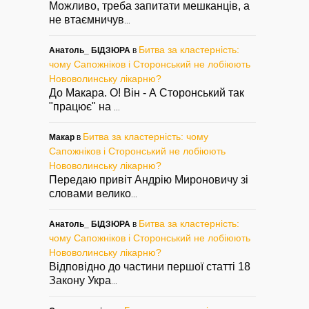
Можливо, треба запитати мешканців, а
не втаємничув
...
Битва за кластерність:
Анатоль_ БІДЗЮРА
в
чому Сапожніков і Сторонський не лобіюють
Нововолинську лікарню?
До Макара. О! Він - А Сторонський так
"працює" на
...
Битва за кластерність: чому
Макар
в
Сапожніков і Сторонський не лобіюють
Нововолинську лікарню?
Передаю привіт Андрію Мироновичу зі
словами велико
...
Битва за кластерність:
Анатоль_ БІДЗЮРА
в
чому Сапожніков і Сторонський не лобіюють
Нововолинську лікарню?
Відповідно до частини першої статті 18
Закону Укра
...