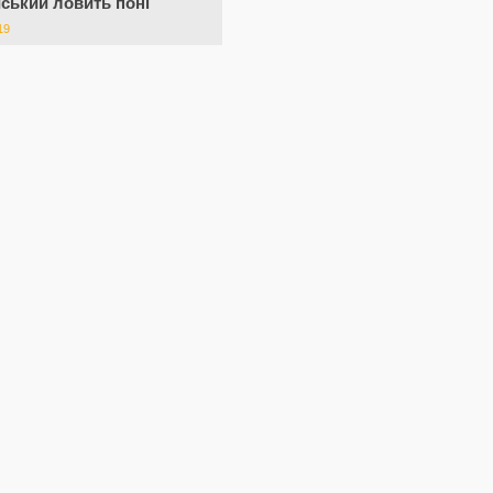
ський ловить поні
19