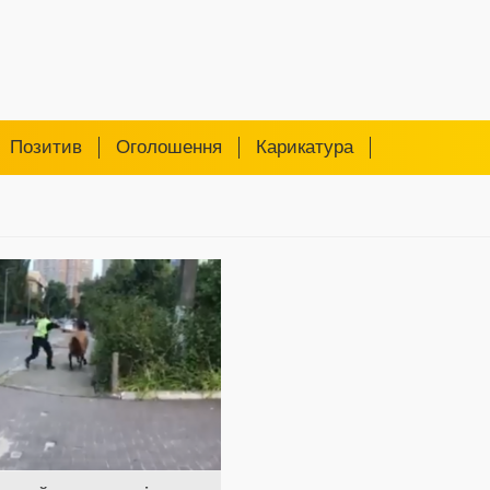
Позитив
Оголошення
Карикатура