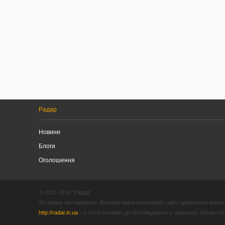
Радар
Новини
Блоги
Оголошення
© 2012-2016 “Радар”
Усі права застережено. Використання матеріалів сайту дозволено виключ
http://radar.in.ua
– є обов’язковим до опублікування у першому абзаці текст