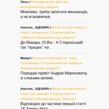
Розсекречуємо дані про
Virus
в
володимирську лікарню
Можливо, треба запитати мешканців,
а не втаємничув
...
Битва за кластерність:
Анатоль_ БІДЗЮРА
в
чому Сапожніков і Сторонський не
лобіюють Нововолинську лікарню?
До Макара. О! Він - А Сторонський
так "працює" на
...
Битва за кластерність: чому
Макар
в
Сапожніков і Сторонський не лобіюють
Нововолинську лікарню?
Передаю привіт Андрію Мироновичу
зі словами велико
...
Битва за кластерність:
Анатоль_ БІДЗЮРА
в
чому Сапожніков і Сторонський не
лобіюють Нововолинську лікарню?
Відповідно до частини першої статті
18 Закону Укра