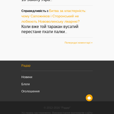
...
Битва за кластерність:
Справедливість
в
чому Сапожніков і Сторонський не
лобіюють Нововолинську лікарню?
Коли вже той таракан вусатий
перестане пхати палки
...
Попередні коментарі »
Радар
Новини
Блоги
Оголошення
© 2012-2016 “Радар”
Усі права застережено. Використання матеріалів сайту