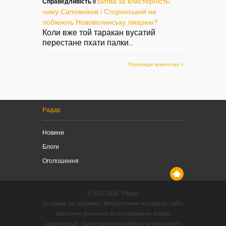
Битва за кластерність:
Справедливість
в
чому Сапожніков і Сторонський не
лобіюють Нововолинську лікарню?
Коли вже той таракан вусатий
перестане пхати палки
...
Попередні коментарі »
Радар
Новини
Блоги
Оголошення
© 2012-2016 “Радар”
Усі права застережено. Використання матеріалів сайту
дозволено виключно за попередньою згодою
адміністрації. За погодженого повного чи часткового