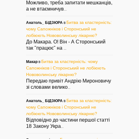
Можливо, треба запитати мешканців,
а не втаємничув
...
Битва за кластерність:
Анатоль_ БІДЗЮРА
в
чому Сапожніков і Сторонський не
лобіюють Нововолинську лікарню?
До Макара. О! Він - А Сторонський
так "працює" на
...
Битва за кластерність: чому
Макар
в
Сапожніков і Сторонський не лобіюють
Нововолинську лікарню?
Передаю привіт Андрію Мироновичу
зі словами велико
...
Битва за кластерність:
Анатоль_ БІДЗЮРА
в
чому Сапожніков і Сторонський не
лобіюють Нововолинську лікарню?
Відповідно до частини першої статті
18 Закону Укра
...