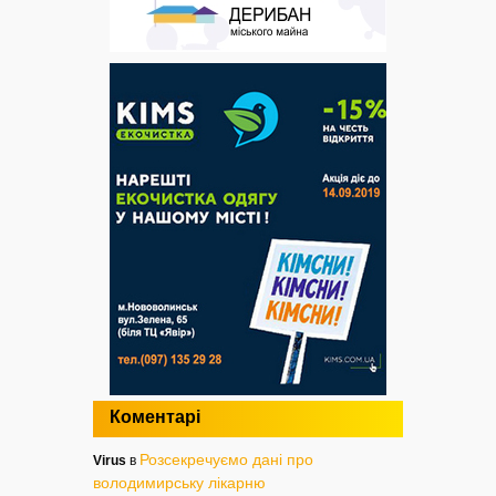
Коментарі
Розсекречуємо дані про
Virus
в
володимирську лікарню