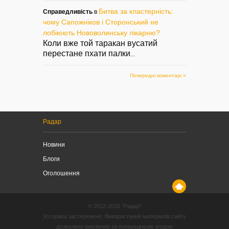
Битва за кластерність:
Справедливість
в
чому Сапожніков і Сторонський не
лобіюють Нововолинську лікарню?
Коли вже той таракан вусатий
перестане пхати палки
...
Попередні коментарі »
Радар
Новини
Блоги
Оголошення
© 2012-2016 “Радар”
Усі права застережено. Використання матеріалів сайту
дозволено виключно за попередньою згодою