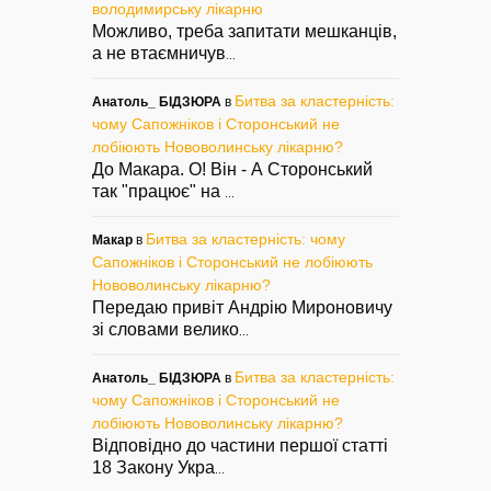
володимирську лікарню
Можливо, треба запитати мешканців,
а не втаємничув
...
Битва за кластерність:
Анатоль_ БІДЗЮРА
в
чому Сапожніков і Сторонський не
лобіюють Нововолинську лікарню?
До Макара. О! Він - А Сторонський
так "працює" на
...
Битва за кластерність: чому
Макар
в
Сапожніков і Сторонський не лобіюють
Нововолинську лікарню?
Передаю привіт Андрію Мироновичу
зі словами велико
...
Битва за кластерність:
Анатоль_ БІДЗЮРА
в
чому Сапожніков і Сторонський не
лобіюють Нововолинську лікарню?
Відповідно до частини першої статті
18 Закону Укра
...