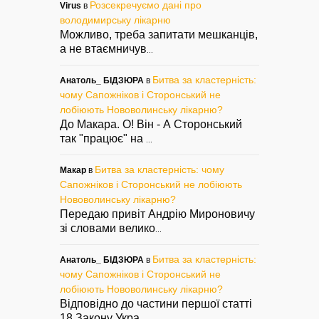
Розсекречуємо дані про
Virus
в
володимирську лікарню
Можливо, треба запитати мешканців,
а не втаємничув
...
Битва за кластерність:
Анатоль_ БІДЗЮРА
в
чому Сапожніков і Сторонський не
лобіюють Нововолинську лікарню?
До Макара. О! Він - А Сторонський
так "працює" на
...
Битва за кластерність: чому
Макар
в
Сапожніков і Сторонський не лобіюють
Нововолинську лікарню?
Передаю привіт Андрію Мироновичу
зі словами велико
...
Битва за кластерність:
Анатоль_ БІДЗЮРА
в
чому Сапожніков і Сторонський не
лобіюють Нововолинську лікарню?
Відповідно до частини першої статті
18 Закону Укра