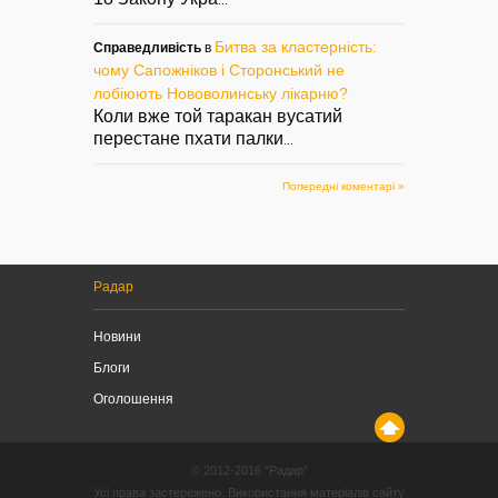
...
Битва за кластерність:
Справедливість
в
чому Сапожніков і Сторонський не
лобіюють Нововолинську лікарню?
Коли вже той таракан вусатий
перестане пхати палки
...
Попередні коментарі »
Радар
Новини
Блоги
Оголошення
© 2012-2016 “Радар”
Усі права застережено. Використання матеріалів сайту