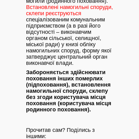
могили (родинного поховання).
Встановлені намогильні споруди,
склепи реєструються
спеціалізованим комунальним
підприємством (а в разі його
відсутності – виконавчим
органом сільської, селищної,
міської ради) у книзі обліку
намогильних споруд, форму якої
затверджує центральний орган
виконавчої влади.
Забороняється здійснювати
поховання інших померлих
(підпоховання), встановлення
намогильної споруди, склепу
без згоди користувача місця
поховання (користувача місця
родинного поховання).
Прочитав сам? Поділись з
іншими: