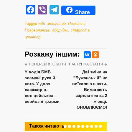
Facebook
Viber
Telegram
Share
Tagged with:
монастир
,
Низкиничі
,
Нововолинськ
,
оборудки
,
староста
,
цвинтар
Розкажу iншим:
ПОПЕРЕДНЯ СТАТТЯ
НАСТУПНА СТАТТЯ
У водія БМВ
Дві зміни на
зламані рука й
"Бужанській" не
нога. У двох
виїхали з шахти.
пасажирів-
Вимагають
поліцейських -
зарплатню за 2
серйозні травми
місяці.
ОНОВЛЮЄМО!
Також читають