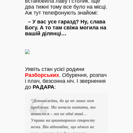
встановила лаву і столик. Іще
два тижні тому все було на місці.
Аж тут телефонують знайомі:
– У вас усе гаразд? Ну, слава
Богу. А то там свіжа могила на
вашій ділянці…
Уявіть стан усієї родини
Разборських
. Обурення, розпач
і плач, безсонна ніч. І звернення
до
РАДАРА
:
“Допоможіть, бо це не лише моя
проблема. Ми почали питати, то
виявилося – ми не одні такі…
Управи на цвинтарного старосту
нема. Він відповідає, що нічого не