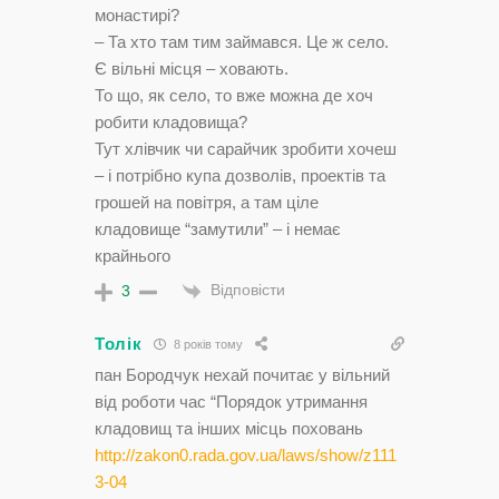
монастирі?
– Та хто там тим займався. Це ж село.
Є вільні місця – ховають.
То що, як село, то вже можна де хоч
робити кладовища?
Тут хлівчик чи сарайчик зробити хочеш
– і потрібно купа дозволів, проектів та
грошей на повітря, а там ціле
кладовище “замутили” – і немає
крайнього
Відповісти
3
Толік
8 років тому
пан Бородчук нехай почитає у вільний
від роботи час “Порядок утримання
кладовищ та інших місць поховань
http://zakon0.rada.gov.ua/laws/show/z111
3-04