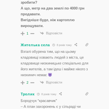
зробити?
А що, метр на два землі по 4000 грн
продавати.
Вигідніше буде, ніж картоплю
вирощувати.
Відповісти
1
Жителька села
8 років тому
Взгалі обурена тим, що на цьому
кладовищі ховають людей з міста, це
кладовище низкиницьке спеціально для
його жителів, а там ідеш і майже нікого з
низкинич немає
Відповісти
2
Тролик
8 років тому
Бородчук “красавчик”
– А план захоронень є у сільраді чи