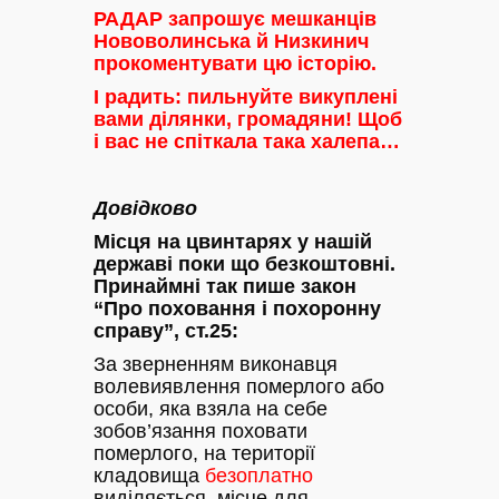
РАДАР запрошує мешканців
Нововолинська й Низкинич
прокоментувати цю історію.
І радить: пильнуйте викуплені
вами ділянки, громадяни! Щоб
і вас не спіткала така халепа…
Довідково
Місця на цвинтарях у нашій
державі поки що безкоштовні.
Принаймні так пише закон
“Про поховання і похоронну
справу”, ст.25:
За зверненням виконавця
волевиявлення померлого або
особи, яка взяла на себе
зобов’язання поховати
померлого, на території
кладовища
безоплатно
виділяється місце для