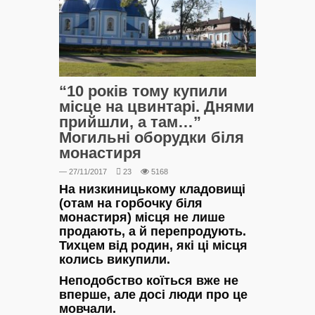
“10 років тому купили
місце на цвинтарі. Днями
прийшли, а там…”
Могильні оборудки біля
монастиря
— 27/11/2017
23
5168
На низкиницькому кладовищі
(отам на горбочку біля
монастиря) місця не лише
продають, а й перепродують.
Тихцем від родин, які ці місця
колись викупили.
Неподобство коїться вже не
вперше, але досі люди про це
мовчали.