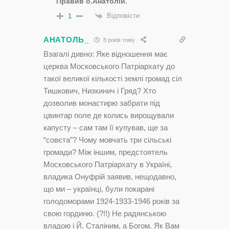
Правив о.Анатолій.
Відповісти
1
АНАТОЛЬ_
8 років тому
Взагалі дивно: Яке відношення має
церква Московського Патріархату до
такої великої кількості землі громад сіл
Тишкович, Низкинич і Гряд? Хто
дозволив монастирю забрати під
цвинтар поле де колись вирощували
капусту – сам там її купував, ще за
“совєта”? Чому мовчать три сільські
громади? Між іншим, предстоятель
Московського Патріархату в Україні,
владика Онуфрій заявив, нещодавно,
що ми – українці, були покарані
голодоморами 1924-1933-1946 років за
свою гординю. (?!!) Не радянською
владою і Й. Сталіним, а Богом. Як Вам