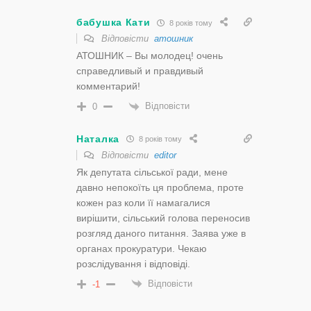
бабушка Кати
8 років тому
Відповісти
атошник
АТОШНИК – Вы молодец! очень
справедливый и правдивый
комментарий!
Відповісти
0
Наталка
8 років тому
Відповісти
editor
Як депутата сільської ради, мене
давно непокоїть ця проблема, проте
кожен раз коли її намагалися
вирішити, сільський голова переносив
розгляд даного питання. Заява уже в
органах прокуратури. Чекаю
розслідування і відповіді.
Відповісти
-1