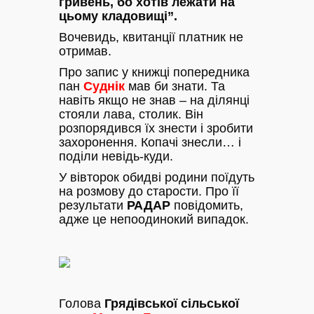
гривень, бо хотів лежати на
цьому кладовищі”.
Вочевидь, квитанції платник не
отримав.
Про запис у книжці попередника
пан
Суднік
мав би знати. Та
навіть якщо не знав – на ділянці
стояли лава, столик. Він
розпорядився їх знести і зробити
захоронення. Копачі знесли… і
поділи невідь-куди.
У вівторок обидві родини поїдуть
на розмову до старости. Про її
результати
РАДАР
повідомить,
адже це непоодинокий випадок.
Голова
Грядівської сільської