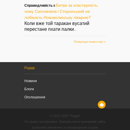
Битва за кластерність:
Справедливість
в
чому Сапожніков і Сторонський не
лобіюють Нововолинську лікарню?
Коли вже той таракан вусатий
перестане пхати палки
...
Попередні коментарі »
Радар
Новини
Блоги
Оголошення
© 2012-2016 “Радар”
Усі права застережено. Використання матеріалів сайту
дозволено виключно за попередньою згодою