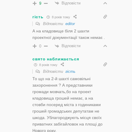
Відповісти
9
гість
8 років тому
Відповісти
editor
А на кладовище біля 2 шахти
проектної документації також немає .
Відповісти
0
свято наближається
8 років тому
Відповісти
гість
То що на 2-й шахті самовільні
захоронення ? А представники
громади мовчать,бо на проект
кладовища грошей немає, а на
стовби посеред міста з годиниками
грошей громадських депутатам не
шкода. Ублагороджують місця своїх
приватних забігайловок на площі до
Нового року.