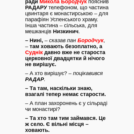
ради
Микола Бородчук
пояснив
РАДАРУ
телефоном, що частина
цвинтаря є монастирською – для
парафіян Успенського храму.
Інша частина – сільська, для
мешканців
Низкинич
.
– Нині,
–
сказав пан
Бородчук
,
–
там ховають безоплатно,
а
Суднік
давно вже не староста
церковної двадцятки й нічого
не вирішує.
– А хто вирішує? –
поцікавився
РАДАР
.
– Та там, наскільки знаю,
взагалі тепер немає старости.
– А план захоронень є у сільраді
чи монастирі?
– Та хто там тим займався. Це
ж село. Є вільні місця –
ховають.