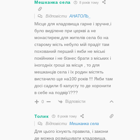
Мешканка села
8 років тому
Відповісти
АНАТОЛЬ_
Місце для кладовища гарне і зручне,і
було виділене при церкві а не
монастирем,для жителів села бо на
старому мість небуло мій прадіт там
похований перший і якби не міські
покійники і не бізнес брати з міських і
іногодніх гроші за місця , то для
мешканців села і їх родин містять
вистачило ще на100 років !!! Якби там
досі садили б капусту то де хоронити
в себе на подвір’ї???
Відповісти
0
Толик
8 років тому
Відповісти
Мешканка села
Для цього існують правила, і закони
де можна розміщувати кладовища.