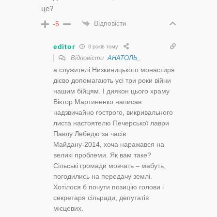
це?
Відповісти
-5
editor
8 років тому
Відповісти
АНАТОЛЬ_
а служителі Низкиницького монастиря
дієво допомагають усі три роки війни
нашим бійцям. І диякон цього храму
Віктор Мартиненко написав
надзвичайно гострого, викривального
листа настоятелю Печерської лаври
Павлу Лебедю за часів
Майдану-2014, хоча наражався на
великі проблеми. Як вам таке?
Сільські громади мовчать – мабуть,
погодились на передачу землі.
Хотілося б почути позицію голови і
секретаря сільради, депутатів
місцевих.