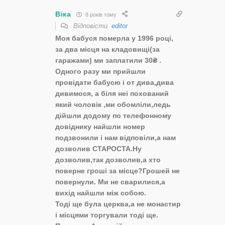
Віка
8 років тому
Відповісти
editor
Моя бабуся померла у 1996 році,
за два місця на кладовищі(за
гаражами) ми заплатили 30₴ .
Одного разу ми прийшли
провідати бабусю і от дива,дива
дивимося, а біля неі похований
який чоловік ,ми обомліли,ледь
дійшли додому по телефонному
довіднику найшли номер
подзвонили і нам відповіли,а нам
дозволив СТАРОСТА.Ну
дозволив,так дозволив,а хто
поверне гроші за місце?Грошей не
повернули. Ми не сварилися,а
вихід найшли між собою.
Тоді ще була церква,а не монастир
і місцями торгували тоді ще.