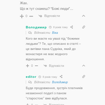
Жах.
Що ж тут скажеш? “Божі люди”…
Відповісти
0
Володимир
8 років тому
Відповісти
Віка
Кого ви маєте на увазі під “божими
людьми”? Те, що описано в статті –
це витівки пана Судніка, який до
монастиря не має жодного
відношення.
Відповісти
0
editor
8 років тому
Відповісти
Володимир
Буде продовження, зустріч платників
незаконної податі з паном
“старостою” вже відбулася.
Відповісти