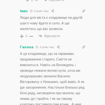
0
Іван
8 років тому
Люди для міста є кладовище на другій
шахті чому йдете в село .А ще
жалієтесь що вас розвели.
Відповісти
0
Галина
8 років тому
А це кладовище, що за гаражами,
продовження старого. Сміття не
вивозиться. Навіть на Великдень і
проводи лежали великі купи, хоча ми
неодноразово звонили Василю
Вікторовичу з Низкинич, щоб вивіз. А як
іде захоронення. Настільки близько ряд
біля ряду, неговорячи про могили, що
немає де і пройти. І як на такому
клаптику поставити пам ятник . А нині