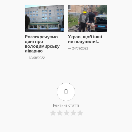
Розсекречуємо
Украв, щоб інші
Битва за
дані про
не поцупили!..
кластерні
володимирську
чому Сап
— 24/09/2022
лікарню
і Сторон
лобіюют
— 30/09/2022
Нововол
лікарню?
— 14/09/2022
0
Рейтинг статті