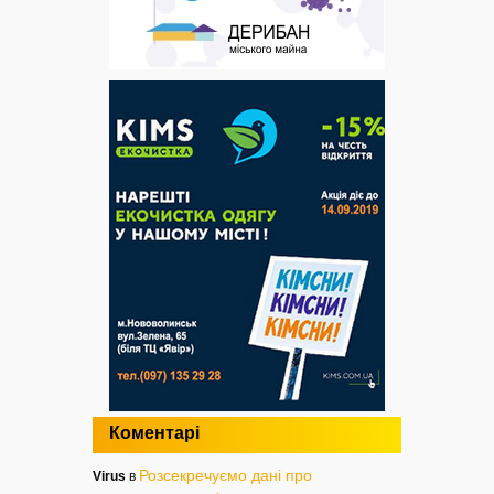
Коментарі
Розсекречуємо дані про
Virus
в