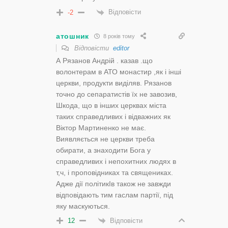
Відповісти
-2
атошник
8 років тому
Відповісти
editor
А Рязанов Андрій . казав .що
волонтерам в АТО монастир ,як і інші
церкви, продукти виділяв. Рязанов
точно до сепаратистів їх не завозив,
Шкода, що в інших церквах міста
таких справедливих і відважних як
Віктор Мартиненко не має.
Виявляється не церкви треба
обирати, а знаходити Бога у
справедливих і непохитних людях в
т,ч, і проповідниках та священиках.
Адже дії політикІв також не завжди
відповідають тим гаслам партії, під
яку маскуються.
Відповісти
12