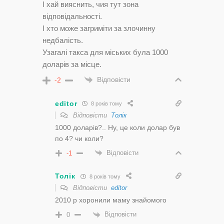
І хай вияснить, чия тут зона
відповідальності.
І хто може загриміти за злочинну
недбалість.
Узагалі такса для міських була 1000
доларів за місце.
Відповісти
-2
editor
8 років тому
Відповісти
Толік
1000 доларів?.. Ну, це коли долар був
по 4? чи коли?
Відповісти
-1
Толік
8 років тому
Відповісти
editor
2010 р хоронили маму знайомого
Відповісти
0