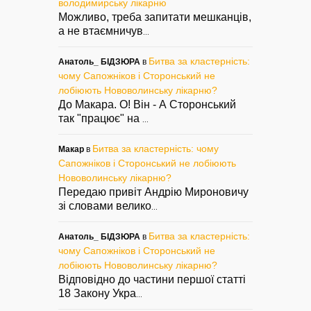
володимирську лікарню
Можливо, треба запитати мешканців,
а не втаємничув
...
Битва за кластерність:
Анатоль_ БІДЗЮРА
в
чому Сапожніков і Сторонський не
лобіюють Нововолинську лікарню?
До Макара. О! Він - А Сторонський
так "працює" на
...
Битва за кластерність: чому
Макар
в
Сапожніков і Сторонський не лобіюють
Нововолинську лікарню?
Передаю привіт Андрію Мироновичу
зі словами велико
...
Битва за кластерність:
Анатоль_ БІДЗЮРА
в
чому Сапожніков і Сторонський не
лобіюють Нововолинську лікарню?
Відповідно до частини першої статті
18 Закону Укра
...