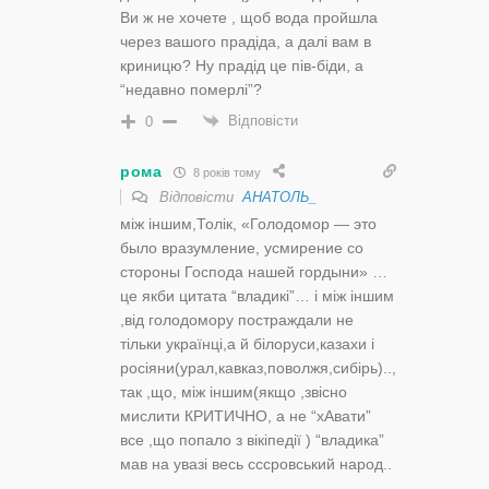
Ви ж не хочете , щоб вода пройшла
через вашого прадіда, а далі вам в
криницю? Ну прадід це пів-біди, а
“недавно померлі”?
Відповісти
0
рома
8 років тому
Відповісти
АНАТОЛЬ_
між іншим,Толік, «Голодомор — это
было вразумление, усмирение со
стороны Господа нашей гордыни» …
це якби цитата “владикі”… і між іншим
,від голодомору постраждали не
тільки українці,а й білоруси,казахи і
росіяни(урал,кавказ,поволжя,сибірь)..,
так ,що, між іншим(якщо ,звісно
мислити КРИТИЧНО, а не “хАвати”
все ,що попало з вікіпедії ) “владика”
мав на увазі весь сссровський народ..