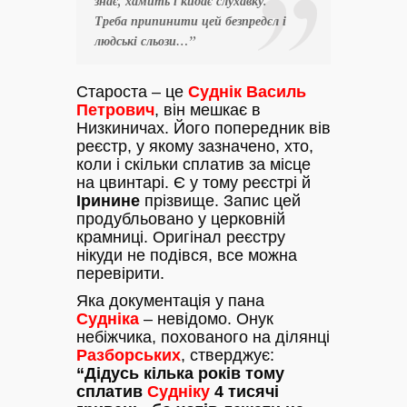
знає, хамить і кидає слухавку.
Треба припинити цей безпредєл і
людські сльози…”
Староста – це
Суднік Василь
Петрович
, він мешкає в
Низкиничах. Його попередник вів
реєстр, у якому зазначено, хто,
коли і скільки сплатив за місце
на цвинтарі. Є у тому реєстрі й
Іринине
прізвище. Запис цей
продубльовано у церковній
крамниці. Оригінал реєстру
нікуди не подівся, все можна
перевірити.
Яка документація у пана
Судніка
– невідомо. Онук
небіжчика, похованого на ділянці
Разборських
, стверджує:
“Дідусь кілька років тому
сплатив
Судніку
4 тисячі