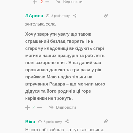
Відповісти
-2
ЛАриса
8 років тому
жителька села
Хочу звернути увагу що також
страшений безлад творять і на
старому кладовищі викідують старі
могили наших пращурів та роб лять
нові захороне ння . Я на даний час
проживаю далеко та три рази у рік
прийжаю Маю надію тільки на
втручання Радара – що могили мого
дідуся та його родичів ці горе
керівники не тронуть.
Відповісти
2
Віка
8 років тому
Нічого собі зайшла…а тут такі новини.