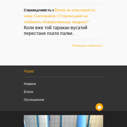
Битва за кластерність:
Справедливість
в
чому Сапожніков і Сторонський не
лобіюють Нововолинську лікарню?
Коли вже той таракан вусатий
перестане пхати палки
...
Попередні коментарі »
Радар
Новини
Блоги
Оголошення