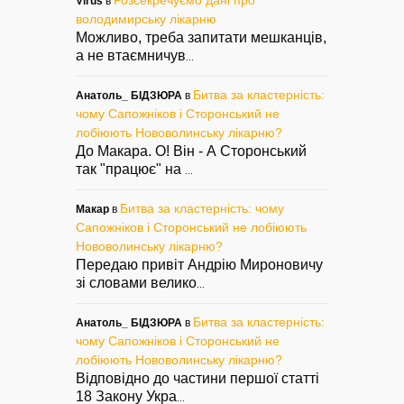
Розсекречуємо дані про
Virus
в
володимирську лікарню
Можливо, треба запитати мешканців,
а не втаємничув
...
Битва за кластерність:
Анатоль_ БІДЗЮРА
в
чому Сапожніков і Сторонський не
лобіюють Нововолинську лікарню?
До Макара. О! Він - А Сторонський
так "працює" на
...
Битва за кластерність: чому
Макар
в
Сапожніков і Сторонський не лобіюють
Нововолинську лікарню?
Передаю привіт Андрію Мироновичу
зі словами велико
...
Битва за кластерність:
Анатоль_ БІДЗЮРА
в
чому Сапожніков і Сторонський не
лобіюють Нововолинську лікарню?
Відповідно до частини першої статті
18 Закону Укра
...