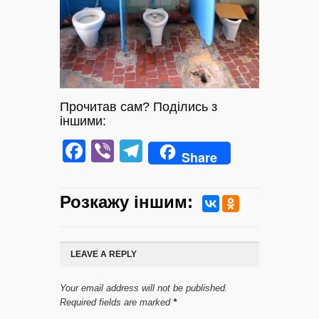
Прочитав сам? Поділись з
іншими:
Facebook
Viber
Telegram
Share
Розкажу iншим:
LEAVE A REPLY
Your email address will not be published.
Required fields are marked
*