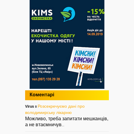
Коментарі
Розсекречуємо дані про
Virus
в
володимирську лікарню
Можливо, треба запитати мешканців,
а не втаємничув
...