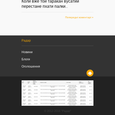
Коли вже той таракан вусатий
перестане пхати палки
...
Попередні коментарі »
Радар
Новини
Блоги
Оголошення
© 2012-2016 “Радар”