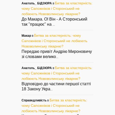
Битва за кластерність:
Анатоль_ БІДЗЮРА
в
чому Сапожніков і Сторонський не
лобіюють Нововолинську лікарню?
До Макара. О! Він - А Сторонський
так "працює" на
...
Битва за кластерність: чому
Макар
в
Сапожніков і Сторонський не лобіюють
Нововолинську лікарню?
Передаю привіт Андрію Мироновичу
зі словами велико
...
Битва за кластерність:
Анатоль_ БІДЗЮРА
в
чому Сапожніков і Сторонський не
лобіюють Нововолинську лікарню?
Відповідно до частини першої статті
18 Закону Укра
...
Битва за кластерність:
Справедливість
в
чому Сапожніков і Сторонський не
лобіюють Нововолинську лікарню?