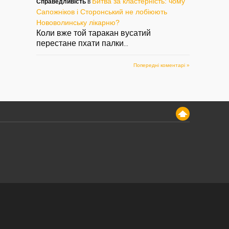
Битва за кластерність: чому
Справедливість
в
Сапожніков і Сторонський не лобіюють
Нововолинську лікарню?
Коли вже той таракан вусатий
перестане пхати палки
...
Попередні коментарі »