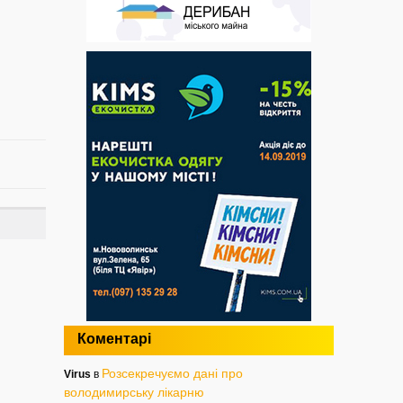
Коментарі
Розсекречуємо дані про
Virus
в
володимирську лікарню