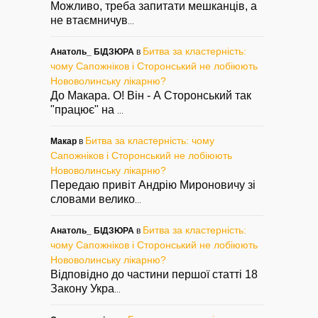
Можливо, треба запитати мешканців, а
не втаємничув
...
Битва за кластерність:
Анатоль_ БІДЗЮРА
в
чому Сапожніков і Сторонський не лобіюють
Нововолинську лікарню?
До Макара. О! Він - А Сторонський так
"працює" на
...
Битва за кластерність: чому
Макар
в
Сапожніков і Сторонський не лобіюють
Нововолинську лікарню?
Передаю привіт Андрію Мироновичу зі
словами велико
...
Битва за кластерність:
Анатоль_ БІДЗЮРА
в
чому Сапожніков і Сторонський не лобіюють
Нововолинську лікарню?
Відповідно до частини першої статті 18
Закону Укра
...