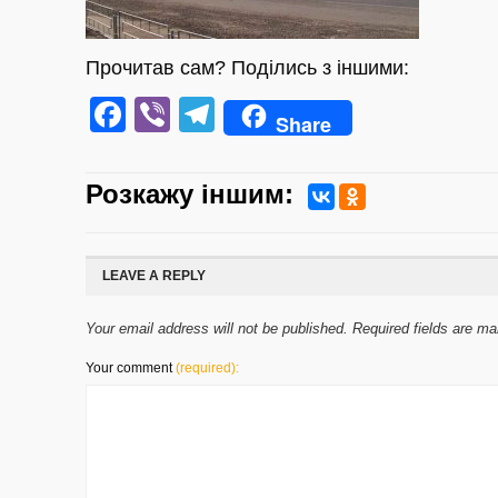
Прочитав сам? Поділись з іншими:
Facebook
Viber
Telegram
Share
Розкажу iншим:
LEAVE A REPLY
Your email address will not be published. Required fields are m
Your comment
(required):