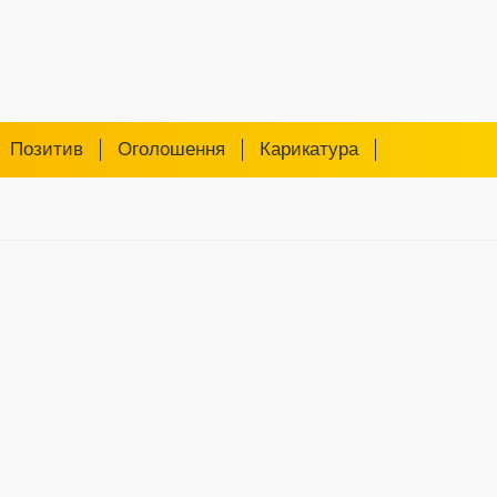
Позитив
Оголошення
Карикатура