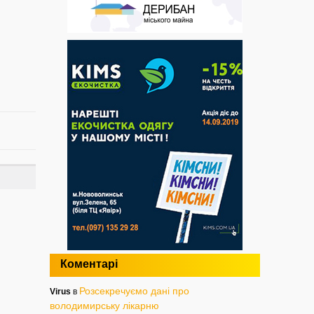
Коментарі
Розсекречуємо дані про
Virus
в
володимирську лікарню