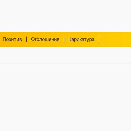
Позитив
Оголошення
Карикатура