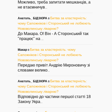
Можливо, треба запитати мешканців, а
не втаємничув
...
Битва за кластерність:
Анатоль_ БІДЗЮРА
в
чому Сапожніков і Сторонський не лобіюють
Нововолинську лікарню?
До Макара. О! Він - А Сторонський так
"працює" на
...
Битва за кластерність: чому
Макар
в
Сапожніков і Сторонський не лобіюють
Нововолинську лікарню?
Передаю привіт Андрію Мироновичу зі
словами велико
...
Битва за кластерність:
Анатоль_ БІДЗЮРА
в
чому Сапожніков і Сторонський не лобіюють
Нововолинську лікарню?
Відповідно до частини першої статті 18
Закону Укра
...