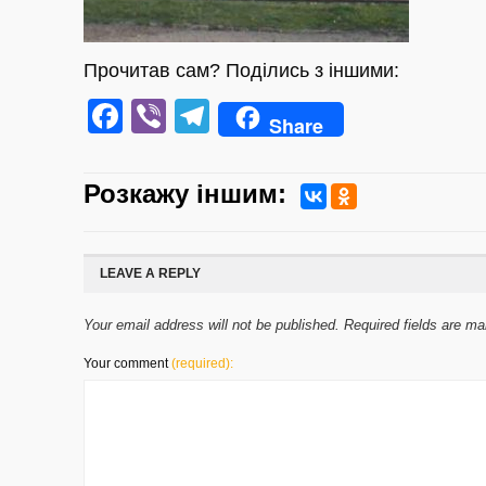
Прочитав сам? Поділись з іншими:
Facebook
Viber
Telegram
Share
Розкажу iншим:
LEAVE A REPLY
Your email address will not be published. Required fields are m
Your comment
(required):