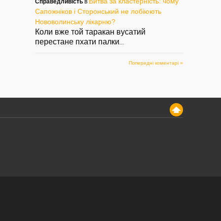
Битва за кластерність: чому
Справедливість
в
Сапожніков і Сторонський не лобіюють
Нововолинську лікарню?
Коли вже той таракан вусатий
перестане пхати палки
...
Попередні коментарі »