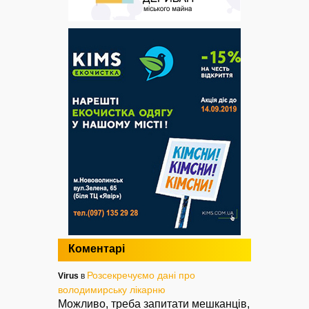
Коментарі
Розсекречуємо дані про
Virus
в
володимирську лікарню
Можливо, треба запитати мешканців,