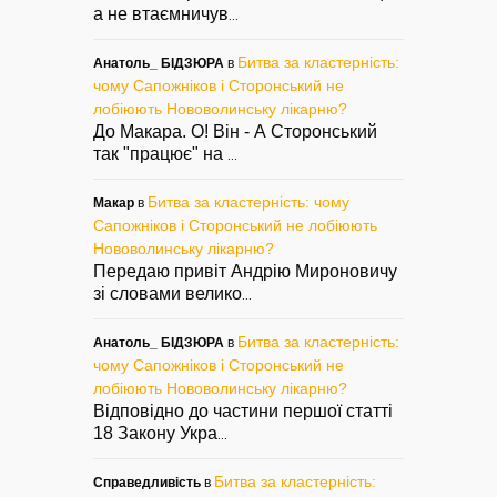
а не втаємничув
...
Битва за кластерність:
Анатоль_ БІДЗЮРА
в
чому Сапожніков і Сторонський не
лобіюють Нововолинську лікарню?
До Макара. О! Він - А Сторонський
так "працює" на
...
Битва за кластерність: чому
Макар
в
Сапожніков і Сторонський не лобіюють
Нововолинську лікарню?
Передаю привіт Андрію Мироновичу
зі словами велико
...
Битва за кластерність:
Анатоль_ БІДЗЮРА
в
чому Сапожніков і Сторонський не
лобіюють Нововолинську лікарню?
Відповідно до частини першої статті
18 Закону Укра
...
Битва за кластерність:
Справедливість
в