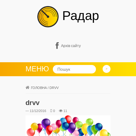
Радар
Архів сайту
МЕНЮ
ГОЛОВНА
/
DRVV
drvv
— 11/12/2016
0
11