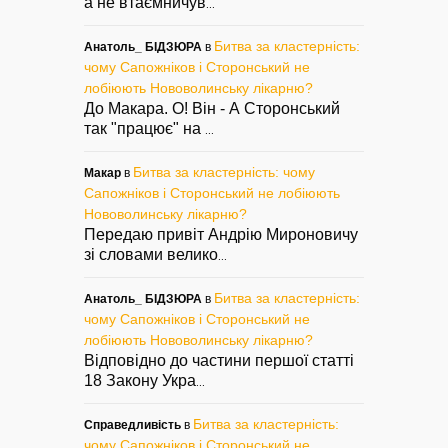
а не втаємничув
...
Битва за кластерність:
Анатоль_ БІДЗЮРА
в
чому Сапожніков і Сторонський не
лобіюють Нововолинську лікарню?
До Макара. О! Він - А Сторонський
так "працює" на
...
Битва за кластерність: чому
Макар
в
Сапожніков і Сторонський не лобіюють
Нововолинську лікарню?
Передаю привіт Андрію Мироновичу
зі словами велико
...
Битва за кластерність:
Анатоль_ БІДЗЮРА
в
чому Сапожніков і Сторонський не
лобіюють Нововолинську лікарню?
Відповідно до частини першої статті
18 Закону Укра
...
Битва за кластерність:
Справедливість
в
чому Сапожніков і Сторонський не