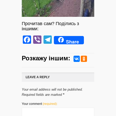
Прочитав сам? Поділись з
іншими:
Facebook
Viber
Telegram
Share
Розкажу iншим:
LEAVE A REPLY
Your email address will not be published.
Required fields are marked
*
Your comment
(required):