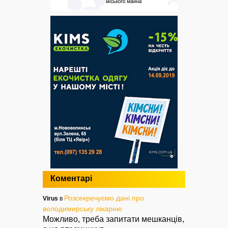
Коментарі
Розсекречуємо дані про
Virus
в
володимирську лікарню
Можливо, треба запитати мешканців,