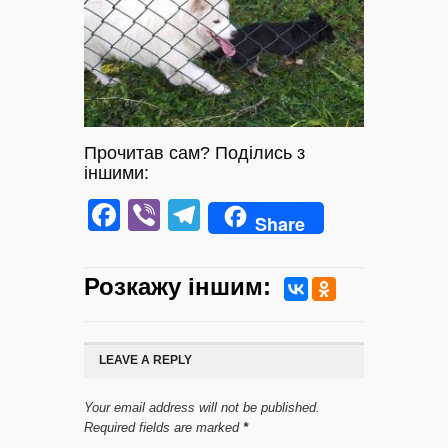
Прочитав сам? Поділись з
іншими:
Facebook
Viber
Telegram
Share
Розкажу iншим:
LEAVE A REPLY
Your email address will not be published.
Required fields are marked
*