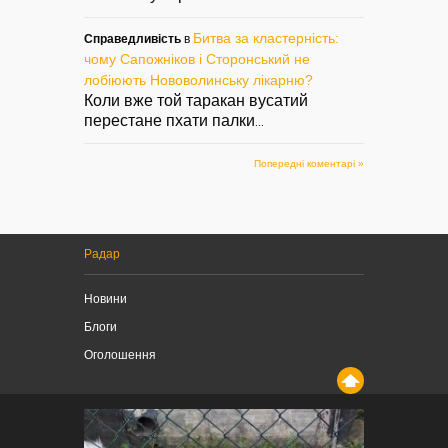
Битва за кластерність:
Справедливість
в
чому Сапожніков і Сторонський не
лобіюють Нововолинську лікарню?
Коли вже той таракан вусатий
перестане пхати палки
...
Попередні коментарі »
Радар
Новини
Блоги
Оголошення