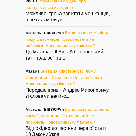
Розсекречуємо дані про
Virus
в
володимирську лікарню
Можливо, треба запитати мешканців,
а не втаємничув
...
Битва за кластерність:
Анатоль_ БІДЗЮРА
в
чому Сапожніков і Сторонський не
лобіюють Нововолинську лікарню?
До Макара. О! Він - А Сторонський
так "працює" на
...
Битва за кластерність: чому
Макар
в
Сапожніков і Сторонський не лобіюють
Нововолинську лікарню?
Передаю привіт Андрію Мироновичу
зі словами велико
...
Битва за кластерність:
Анатоль_ БІДЗЮРА
в
чому Сапожніков і Сторонський не
лобіюють Нововолинську лікарню?
Відповідно до частини першої статті
18 Закону Укра
...